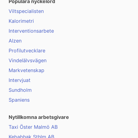
Populära nyckelord
Viltspecialisten
Kalorimetri
Interventionsarbete
Alzen
Profilutvecklare
Vindelälvsvägen
Markvetenskap
Intervjuat
Sundholm
Spaniens
Nytillkomna arbetsgivare
Taxi Öster Malmö AB
Kebabhak Sthlm AB