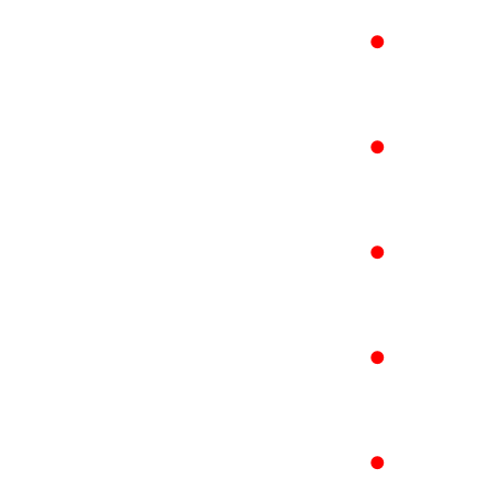
●
●
●
●
●