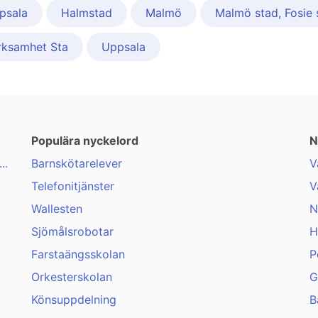
ppsala
Halmstad
Malmö
Malmö stad, Fosie 
rksamhet Sta
Uppsala
Populära nyckelord
N
..
Barnskötarelever
V
Telefonitjänster
V
Wallesten
N
Sjömålsrobotar
H
Farstaängsskolan
P
Orkesterskolan
G
Könsuppdelning
B