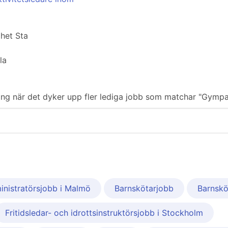
het Sta
la
iering när det dyker upp fler lediga jobb som matchar "Gymp
inistratörsjobb i Malmö
Barnskötarjobb
Barnskö
Fritidsledar- och idrottsinstruktörsjobb i Stockholm