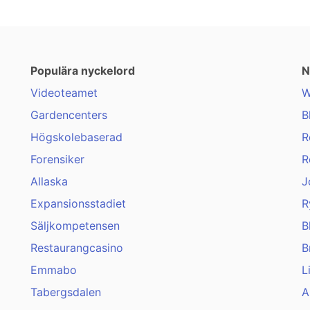
Populära nyckelord
N
Videoteamet
W
Gardencenters
B
Högskolebaserad
R
Forensiker
R
Allaska
J
Expansionsstadiet
R
Säljkompetensen
B
Restaurangcasino
B
Emmabo
L
Tabergsdalen
A