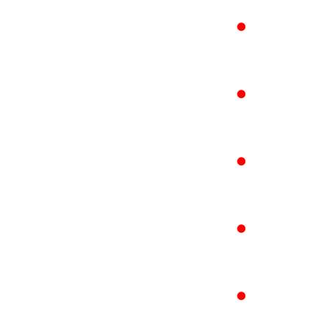
●
●
●
●
●