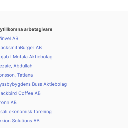
ytillkomna arbetsgivare
invel AB
lacksmithBurger AB
ojab I Motala Aktiebolag
ezaie, Abdullah
onsson, Tatiana
yssbybygdens Buss Aktiebolag
lackbird Coffee AB
ronn AB
isali ekonomisk förening
rkion Solutions AB