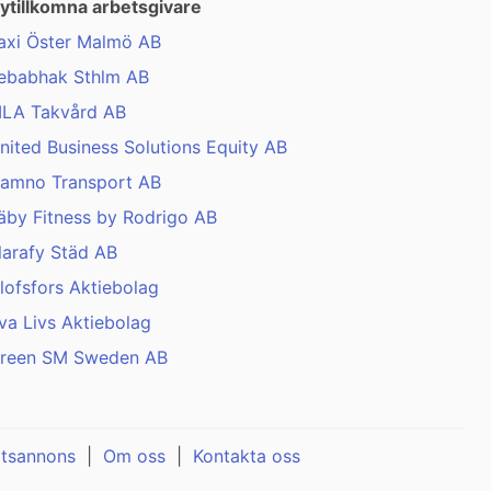
ytillkomna arbetsgivare
axi Öster Malmö AB
ebabhak Sthlm AB
LA Takvård AB
nited Business Solutions Equity AB
amno Transport AB
äby Fitness by Rodrigo AB
larafy Städ AB
lofsfors Aktiebolag
va Livs Aktiebolag
reen SM Sweden AB
atsannons
|
Om oss
|
Kontakta oss