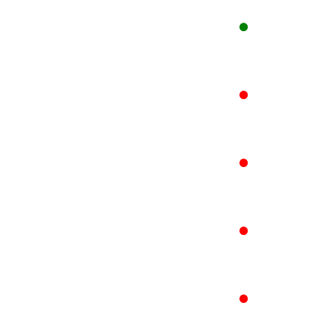
●
●
●
●
●