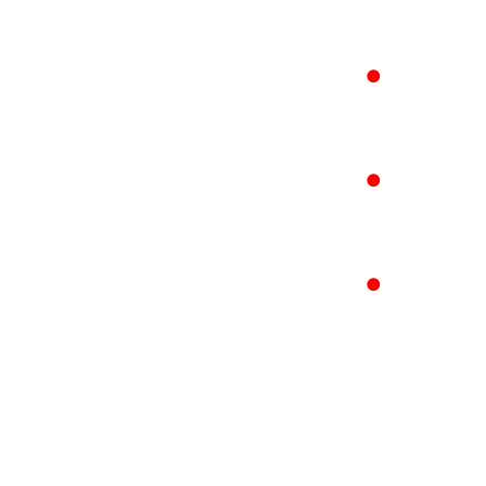
●
●
●