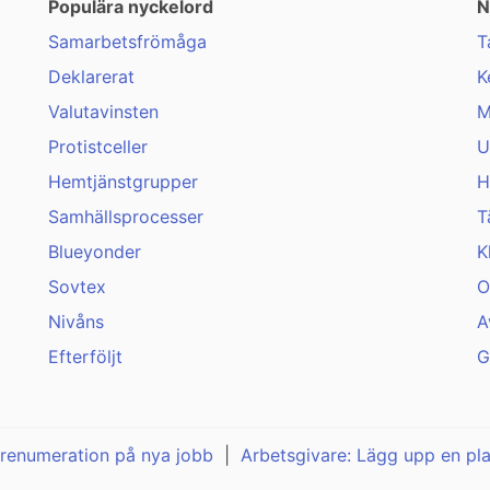
Populära nyckelord
N
Samarbetsfrömåga
T
Deklarerat
K
Valutavinsten
M
Protistceller
U
Hemtjänstgrupper
H
Samhällsprocesser
T
Blueyonder
K
Sovtex
O
Nivåns
A
Efterföljt
G
renumeration på nya jobb
|
Arbetsgivare: Lägg upp en pl