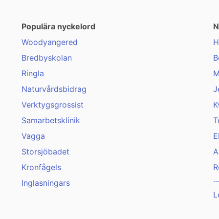
Populära nyckelord
N
Woodyangered
H
Bredbyskolan
B
Ringla
M
Naturvårdsbidrag
J
Verktygsgrossist
K
Samarbetsklinik
T
Vagga
E
Storsjöbadet
A
Kronfågels
R
...
Inglasningars
L