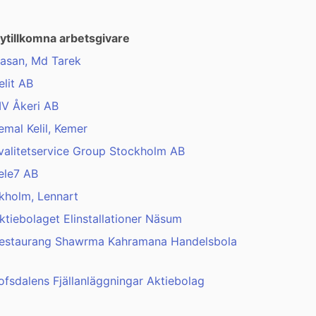
ytillkomna arbetsgivare
asan, Md Tarek
elit AB
V Åkeri AB
emal Kelil, Kemer
valitetservice Group Stockholm AB
ele7 AB
kholm, Lennart
ktiebolaget Elinstallationer Näsum
estaurang Shawrma Kahramana Handelsbola
ofsdalens Fjällanläggningar Aktiebolag