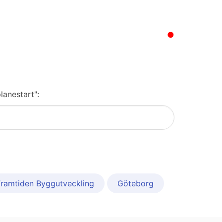
●
lanestart":
Framtiden Byggutveckling
Göteborg