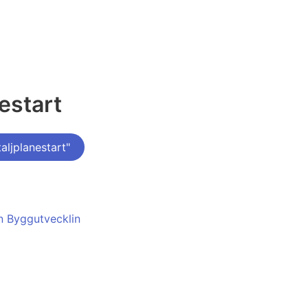
estart
ljplanestart"
en Byggutvecklin