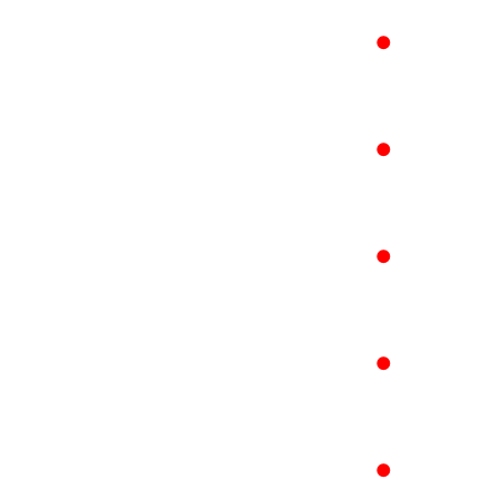
●
●
●
●
●