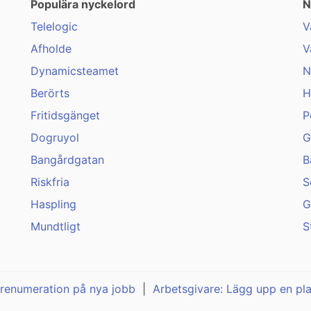
Populära nyckelord
N
Telelogic
V
Afholde
V
Dynamicsteamet
N
Berörts
H
Fritidsgänget
P
Dogruyol
G
Bangårdgatan
B
Riskfria
S
Haspling
G
Mundtligt
S
renumeration på nya jobb
|
Arbetsgivare: Lägg upp en pl