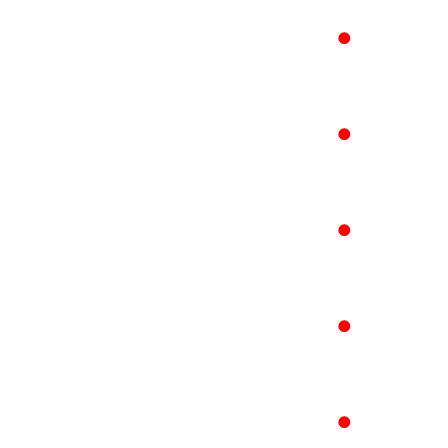
●
●
●
●
●