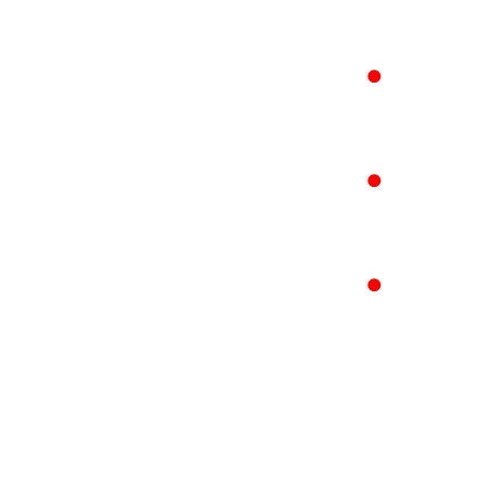
●
●
●