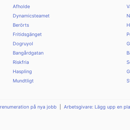
Afholde
V
Dynamicsteamet
N
Berörts
H
Fritidsgänget
P
Dogruyol
G
Bangårdgatan
B
Riskfria
S
Haspling
G
Mundtligt
S
renumeration på nya jobb
|
Arbetsgivare: Lägg upp en pl