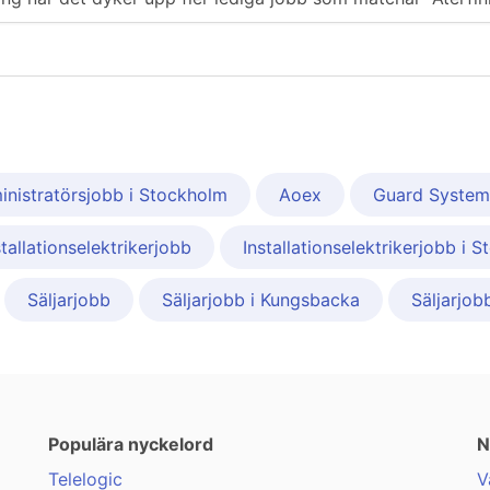
nistratörsjobb i Stockholm
Aoex
Guard Syste
stallationselektrikerjobb
Installationselektrikerjobb i 
Säljarjobb
Säljarjobb i Kungsbacka
Säljarjob
Populära nyckelord
N
Telelogic
V