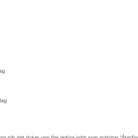
ag
lag
ering när det dyker upp fler lediga jobb som matchar "Återfin