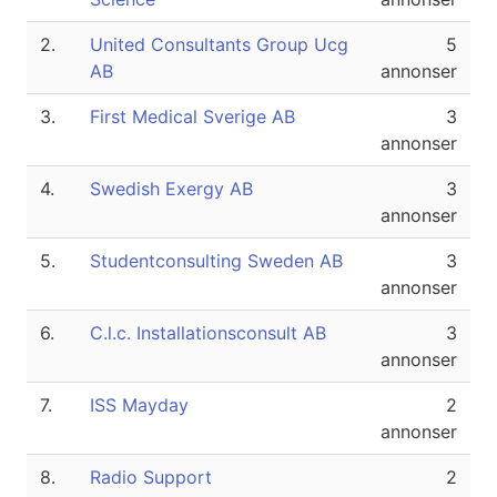
2.
United Consultants Group Ucg
5
AB
annonser
3.
First Medical Sverige AB
3
annonser
4.
Swedish Exergy AB
3
annonser
5.
Studentconsulting Sweden AB
3
annonser
6.
C.l.c. Installationsconsult AB
3
annonser
7.
ISS Mayday
2
annonser
8.
Radio Support
2