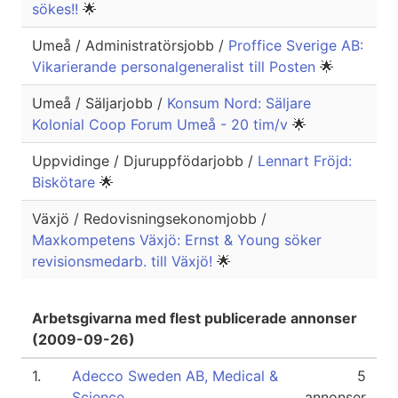
sökes!!
🌟
Umeå / Administratörsjobb /
Proffice Sverige AB:
Vikarierande personalgeneralist till Posten
🌟
Umeå / Säljarjobb /
Konsum Nord: Säljare
Kolonial Coop Forum Umeå - 20 tim/v
🌟
Uppvidinge / Djuruppfödarjobb /
Lennart Fröjd:
Biskötare
🌟
Växjö / Redovisningsekonomjobb /
Maxkompetens Växjö: Ernst & Young söker
revisionsmedarb. till Växjö!
🌟
Arbetsgivarna med flest publicerade annonser
(2009-09-26)
1.
Adecco Sweden AB, Medical &
5
Science
annonser