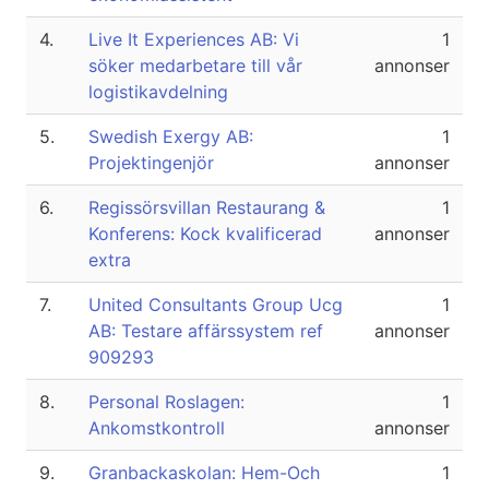
4.
Live It Experiences AB: Vi
1
söker medarbetare till vår
annonser
logistikavdelning
5.
Swedish Exergy AB:
1
Projektingenjör
annonser
6.
Regissörsvillan Restaurang &
1
Konferens: Kock kvalificerad
annonser
extra
7.
United Consultants Group Ucg
1
AB: Testare affärssystem ref
annonser
909293
8.
Personal Roslagen:
1
Ankomstkontroll
annonser
9.
Granbackaskolan: Hem-Och
1