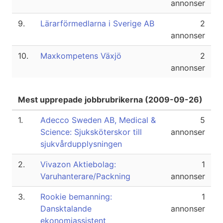
annonser
9.
Lärarförmedlarna i Sverige AB
2
annonser
10.
Maxkompetens Växjö
2
annonser
Mest upprepade jobbrubrikerna (2009-09-26)
1.
Adecco Sweden AB, Medical &
5
Science: Sjuksköterskor till
annonser
sjukvårdupplysningen
2.
Vivazon Aktiebolag:
1
Varuhanterare/Packning
annonser
3.
Rookie bemanning:
1
Dansktalande
annonser
ekonomiassistent