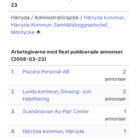
23
Härryda / Administratörsjobb /
Härryda kommun,
Härryda Kommun: Samhällsbyggnadschef,
Mölnlycke
🌟
Arbetsgivarna med flest publicerade annonser
(2008-03-23)
1.
Placera Personal AB
2
annonser
2.
Lunds kommun, Omsorg- och
2
Habilitering
annonser
3.
Scandinavian Au-Pair Center
1
annonser
4.
Härryda kommun, Härryda
1