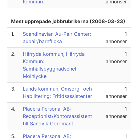
Kommun
annonser
Mest upprepade jobbrubrikerna (2008-03-23)
1.
Scandinavian Au-Pair Center:
1
aupair/barnflicka
annonser
2.
Härryda kommun, Härryda
1
Kommun:
annonser
Samhällsbyggnadschef,
Mölnlycke
3.
Lunds kommun, Omsorg- och
1
Habilitering: Fritidsassistenter
annonser
4.
Placera Personal AB:
1
Receptionist/Kontorsassistent
annonser
till Sandvik Coromant
5.
Placera Personal AB:
1