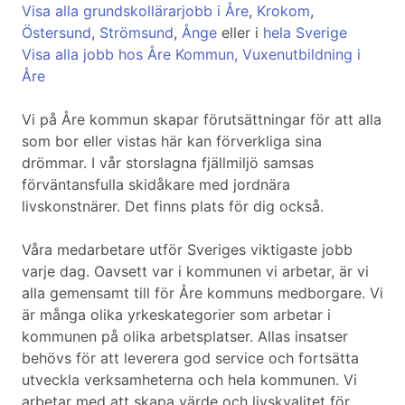
Visa alla grundskollärarjobb i Åre
,
Krokom
,
Östersund
,
Strömsund
,
Ånge
eller i
hela Sverige
Visa alla jobb hos Åre Kommun, Vuxenutbildning i
Åre
Vi på Åre kommun skapar förutsättningar för att alla
som bor eller vistas här kan förverkliga sina
drömmar. I vår storslagna fjällmiljö samsas
förväntansfulla skidåkare med jordnära
livskonstnärer. Det finns plats för dig också.
Våra medarbetare utför Sveriges viktigaste jobb
varje dag. Oavsett var i kommunen vi arbetar, är vi
alla gemensamt till för Åre kommuns medborgare. Vi
är många olika yrkeskategorier som arbetar i
kommunen på olika arbetsplatser. Allas insatser
behövs för att leverera god service och fortsätta
utveckla verksamheterna och hela kommunen. Vi
arbetar med att skapa värde och livskvalitet för