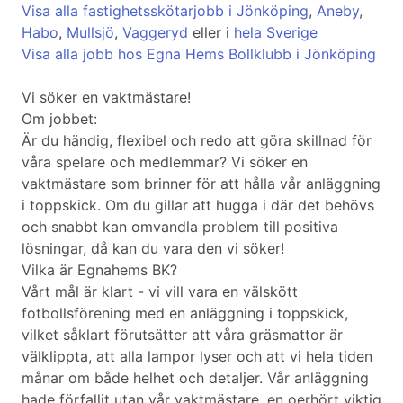
Visa alla fastighetsskötarjobb i Jönköping
,
Aneby
,
Habo
,
Mullsjö
,
Vaggeryd
eller i
hela Sverige
Visa alla jobb hos Egna Hems Bollklubb i Jönköping
Vi söker en vaktmästare!
Om jobbet:
Är du händig, flexibel och redo att göra skillnad för
våra spelare och medlemmar? Vi söker en
vaktmästare som brinner för att hålla vår anläggning
i toppskick. Om du gillar att hugga i där det behövs
och snabbt kan omvandla problem till positiva
lösningar, då kan du vara den vi söker!
Vilka är Egnahems BK?
Vårt mål är klart - vi vill vara en välskött
fotbollsförening med en anläggning i toppskick,
vilket såklart förutsätter att våra gräsmattor är
välklippta, att alla lampor lyser och att vi hela tiden
månar om både helhet och detaljer. Vår anläggning
hade förfallit utan vår vaktmästare, en oerhört viktig