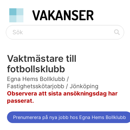
Vaktmästare till
fotbollsklubb
Egna Hems Bollklubb /
Fastighetsskötarjobb / Jönköping
Observera att sista ansökningsdag har
passerat.
Prenumerera på nya jobb hos Egna Hems Bollklubb