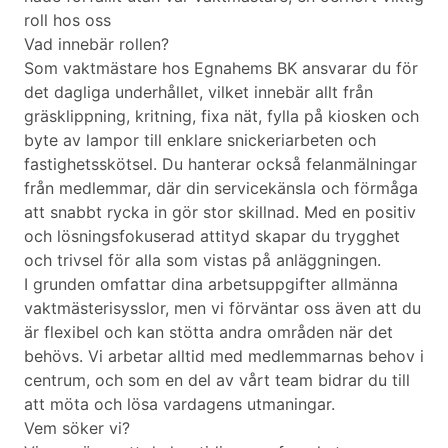
roll hos oss
Vad innebär rollen?
Som vaktmästare hos Egnahems BK ansvarar du för
det dagliga underhållet, vilket innebär allt från
gräsklippning, kritning, fixa nät, fylla på kiosken och
byte av lampor till enklare snickeriarbeten och
fastighetsskötsel. Du hanterar också felanmälningar
från medlemmar, där din servicekänsla och förmåga
att snabbt rycka in gör stor skillnad. Med en positiv
och lösningsfokuserad attityd skapar du trygghet
och trivsel för alla som vistas på anläggningen.
I grunden omfattar dina arbetsuppgifter allmänna
vaktmästerisysslor, men vi förväntar oss även att du
är flexibel och kan stötta andra områden när det
behövs. Vi arbetar alltid med medlemmarnas behov i
centrum, och som en del av vårt team bidrar du till
att möta och lösa vardagens utmaningar.
Vem söker vi?