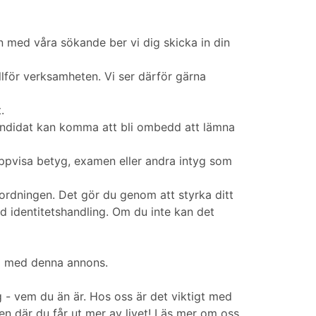
med våra sökande ber vi dig skicka in din
llför verksamheten. Vi ser därför gärna
.
kandidat kan komma att bli ombedd att lämna
uppvisa betyg, examen eller andra intyg som
örordningen. Det gör du genom att styrka ditt
 identitetshandling. Om du inte kan det
nd med denna annons.
- vem du än är. Hos oss är det viktigt med
n där du får ut mer av livet! Läs mer om oss