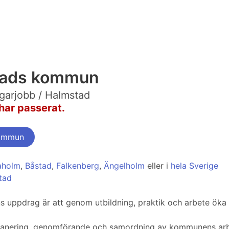
tads kommun
arjobb / Halmstad
har passerat.
Kommun
aholm
,
Båstad
,
Falkenberg
,
Ängelholm
eller i
hela Sverige
tad
uppdrag är att genom utbildning, praktik och arbete öka ind
 planering, genomförande och samordning av kommunens ar