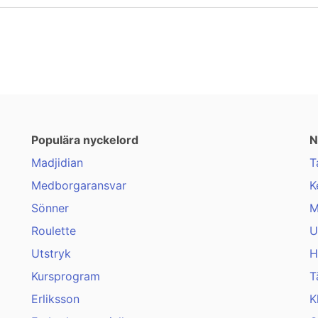
Populära nyckelord
N
Madjidian
T
Medborgaransvar
K
Sönner
M
Roulette
U
Utstryk
H
Kursprogram
T
Erliksson
K