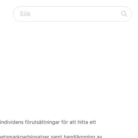
ividens förutsättningar för att hitta ett
betsmarknadsinsatser samt handläggning av