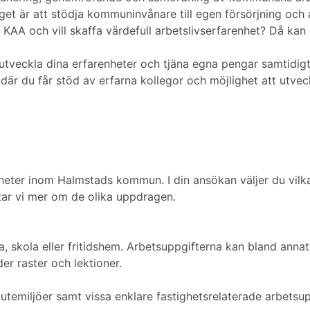
t är att stödja kommuninvånare till egen försörjning och a
v KAA och vill skaffa värdefull arbetslivserfarenhet? Då 
, utveckla dina erfarenheter och tjäna egna pengar samtidi
 där du får stöd av erfarna kollegor och möjlighet att utvec
amheter inom Halmstads kommun. I din ansökan väljer du vil
ttar vi mer om de olika uppdragen.
, skola eller fritidshem. Arbetsuppgifterna kan bland annat 
der raster och lektioner.
temiljöer samt vissa enklare fastighetsrelaterade arbetsup