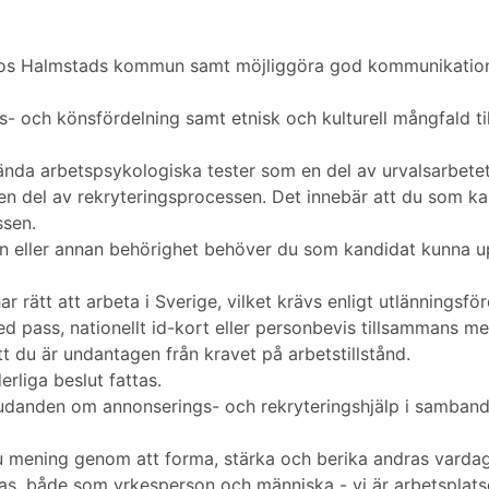
 hos Halmstads kommun samt möjliggöra god kommunikation 
s- och könsfördelning samt etnisk och kulturell mångfald ti
ända arbetspsykologiska tester som en del av urvalsarbetet
 en del av rekryteringsprocessen. Det innebär att du som 
ssen.
ion eller annan behörighet behöver du som kandidat kunna 
ar rätt att arbeta i Sverige, vilket krävs enligt utlänningsf
pass, nationellt id-kort eller personbevis tillsammans med
tt du är undantagen från kravet på arbetstillstånd.
erliga beslut fattas.
bjudanden om annonserings- och rekryteringshjälp i samba
mening genom att forma, stärka och berika andras vardag 
as, både som yrkesperson och människa - vi är arbetsplatse