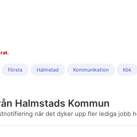
rat.
Första
Halmstad
Kommunikation
Kök
från Halmstads Kommun
postnotifiering när det dyker upp fler lediga jo