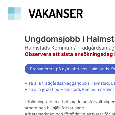
Ungdomsjobb i Halms
Halmstads Kommun / Trädgårdsanlägg
Observera att sista ansökningsdag 
Prenumerera på nya jobb hos Halmstads 
Visa alla trädgårdsanläggarjobb i Halmstad
,
L
Visa alla jobb hos Halmstads Kommun i Halms
Utbildnings- och arbetsmarknadsförvaltningens 
arbete och bli självförsörjande.
Arbetsmarknad och försörjning ansvarar för