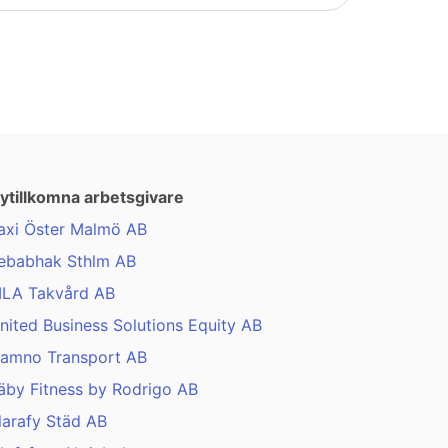
ytillkomna arbetsgivare
axi Öster Malmö AB
ebabhak Sthlm AB
LA Takvård AB
nited Business Solutions Equity AB
amno Transport AB
äby Fitness by Rodrigo AB
larafy Städ AB