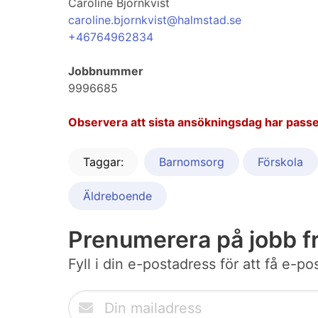
Caroline Björnkvist
caroline.bjornkvist@halmstad.se
+46764962834
Jobbnummer
9996685
Observera att sista ansökningsdag har passe
Taggar:
Barnomsorg
Förskola
Äldreboende
Prenumerera på jobb 
Fyll i din e-postadress för att få e-