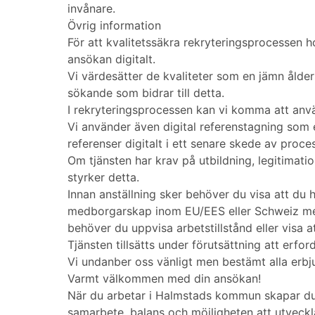
invånare.
Övrig information
För att kvalitetssäkra rekryteringsprocessen
ansökan digitalt.
Vi värdesätter de kvaliteter som en jämn ålder
sökande som bidrar till detta.
I rekryteringsprocessen kan vi komma att anv
Vi använder även digital referenstagning som
referenser digitalt i ett senare skede av proce
Om tjänsten har krav på utbildning, legitimat
styrker detta.
Innan anställning sker behöver du visa att du h
medborgarskap inom EU/EES eller Schweiz med 
behöver du uppvisa arbetstillstånd eller visa a
Tjänsten tillsätts under förutsättning att erford
Vi undanber oss vänligt men bestämt alla er
Varmt välkommen med din ansökan!
När du arbetar i Halmstads kommun skapar du 
samarbete, balans och möjligheten att utveckl