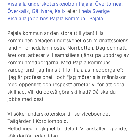
Visa alla undersköterskejobb i Pajala
,
Övertorneå
,
Överkalix
,
Gällivare
,
Kalix
eller i
hela Sverige
Visa alla jobb hos Pajala Kommun i Pajala
Pajala kommun är den stora (till ytan) lilla
kommunen belägen i norrskenet och midnattssolens
land – Tornedalen, i östra Norrbotten. Dag och natt,
året om, arbetar vi i samhällets tjänst på uppdrag av
kommunmedborgarna. Med Pajala kommuns
värdegrund "jag finns till för Pajalas medborgare";
"jag är professionell" och "jag möter alla människor
med öppenhet och respekt" arbetar vi för att göra
skillnad. Vill du också göra skillnad? Då ska du
jobba med oss!
Vi söker undersköterskor till serviceboendet
Tallgården i Korpilombolo.
Heltid med möjlighet till deltid. Vi anställer löpande,
sök därför redan idag