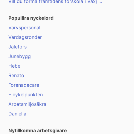
Vill du forma framtidens förskola i Växj ...
Populära nyckelord
Varvspersonal
Vardagsronder
Jälefors
Junebygg
Hebe
Renato
Forenadecare
Elcykelpunkten
Arbetsmiljösäkra
Daniella
Nytillkomna arbetsgivare