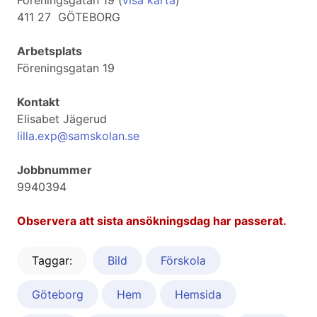
Föreningsgatan 19 (
visa karta
)
411 27 GÖTEBORG
Arbetsplats
Föreningsgatan 19
Kontakt
Elisabet Jägerud
lilla.exp@samskolan.se
Jobbnummer
9940394
Observera att sista ansökningsdag har passerat.
Taggar:
Bild
Förskola
Göteborg
Hem
Hemsida