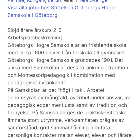
Partille
,
Kungälv
,
Lerum
eller i
hela Sverige
Visa alla jobb hos Stiftelsen Göteborgs Högre
Samskola i Göteborg
Slöjdlärare årskurs 2-6
Arbetsplatsbeskrivning
Göteborgs Högre Samskola är en fristående skola
med cirka 1600 elever från förskola till gymnasiet.
Göteborgs Högre Samskola grundades 1901. Det
unika med Samskolan är dess förankring i tradition
och Montessoripedagogik i kombination med
pedagogiskt nytänkande.
På Samskolan är det "högt i tak". Arbetet
genomsyras av mångfald, av frihet under ansvar, av
pedagogisk experimentlusta samt av tradition och
förnyelse. På Samskolan ges de praktisk-estetiska
ämnena stort utrymme. Verksamheten präglas av
samförstånd, god sammanhållning och täta
personliga kontakter mellan elever, elever och lärare