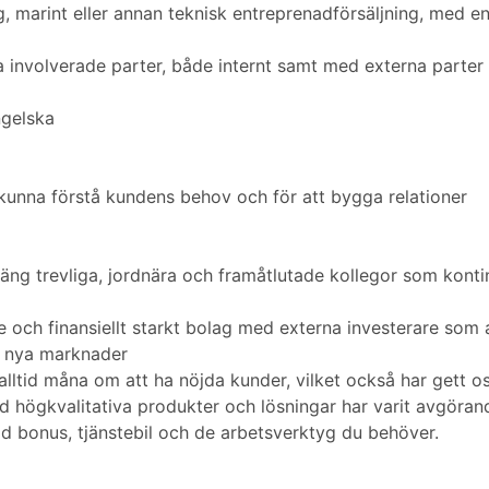
, marint eller annan teknisk entreprenadförsäljning, med e
a involverade parter, både internt samt med externa parter
gelska
 kunna förstå kundens behov och för att bygga relationer
 gäng trevliga, jordnära och framåtlutade kollegor som kontin
 och finansiellt starkt bolag med externa investerare som a
l nya marknader
alltid måna om att ha nöjda kunder, vilket också har gett o
d högkvalitativa produkter och lösningar har varit avgöran
d bonus, tjänstebil och de arbetsverktyg du behöver.