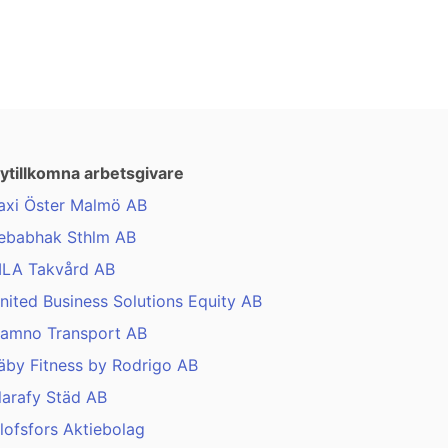
ytillkomna arbetsgivare
axi Öster Malmö AB
ebabhak Sthlm AB
LA Takvård AB
nited Business Solutions Equity AB
amno Transport AB
äby Fitness by Rodrigo AB
larafy Städ AB
lofsfors Aktiebolag