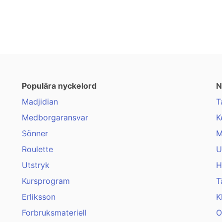
Populära nyckelord
N
Madjidian
T
Medborgaransvar
K
Sönner
M
Roulette
U
Utstryk
H
Kursprogram
T
Erliksson
K
Forbruksmateriell
O