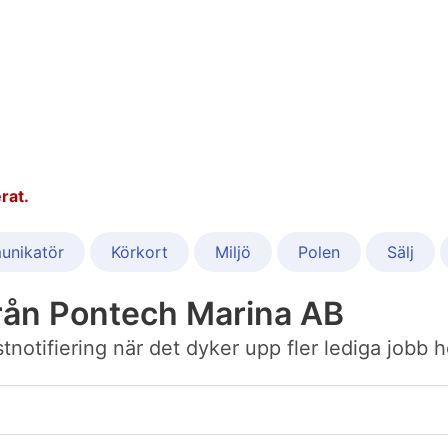
rat.
unikatör
Körkort
Miljö
Polen
Sälj
rån Pontech Marina AB
ostnotifiering när det dyker upp fler lediga job