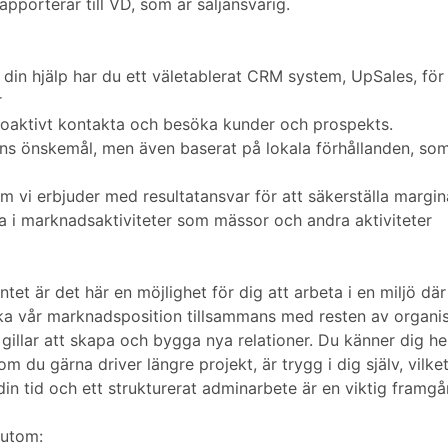
pporterar till VD, som är säljansvarig.
 din hjälp har du ett väletablerat CRM system, UpSales, fö
r
proaktivt kontakta och besöka kunder och prospekts.
ns önskemål, men även baserat på lokala förhållanden, som
m vi erbjuder med resultatansvar för att säkerställa margi
i marknadsaktiviteter som mässor och andra aktiviteter
et är det här en möjlighet för dig att arbeta i en miljö dä
rka vår marknadsposition tillsammans med resten av organi
gillar att skapa och bygga nya relationer. Du känner dig
du gärna driver längre projekt, är trygg i dig själv, vilket 
in tid och ett strukturerat adminarbete är en viktig framgå
sutom: