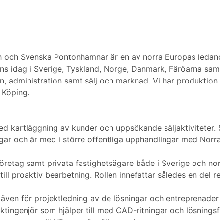
och Svenska Pontonhamnar är en av norra Europas ledand
nns idag i Sverige, Tyskland, Norge, Danmark, Färöarna sam
, administration samt sälj och marknad. Vi har produktion
 Köping.
d kartläggning av kunder och uppsökande säljaktiviteter. 
ingar och är med i större offentliga upphandlingar med No
öretag samt privata fastighetsägare både i Sverige och norr
ll proaktiv bearbetning. Rollen innefattar således en del re
 även för projektledning av de lösningar och entreprenader v
jektingenjör som hjälper till med CAD-ritningar och lösning