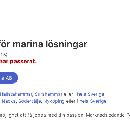
för marina lösningar
ing
har passerat.
na AB
Hallstahammar
,
Surahammar
eller i
hela Sverige
,
Nacka
,
Södertälje
,
Nyköping
eller i
hela Sverige
 möjlighet att få jobba med din passion! Marknadsledande 