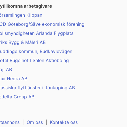
ytillkomna arbetsgivare
örsamlingen Klippan
CD Göteborg/Säve ekonomisk förening
olismyndigheten Arlanda Flygplats
riks Bygg & Måleri AB
uddinge kommun, Budkavlevägen
otel Bügelhof I Sälen Aktiebolag
oji AB
axi Hedra AB
lassiska flyttjänster i Jönköping AB
edelta Group AB
atsannons
|
Om oss
|
Kontakta oss