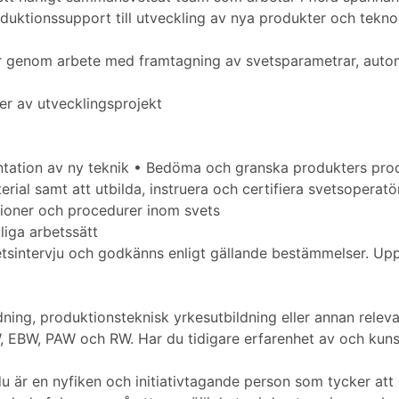
oduktionssupport till utveckling av nya produkter och tekno
ser genom arbete med framtagning av svetsparametrar, auto
per av utvecklingsprojekt
entation av ny teknik • Bedöma och granska produkters pro
ial samt att utbilda, instruera och certifiera svetsoperatör
ktioner och procedurer inom svets
liga arbetssätt
sintervju och godkänns enligt gällande bestämmelser. Upp
ning, produktionsteknisk yrkesutbildning eller annan releva
 EBW, PAW och RW. Har du tidigare erfarenhet av och kuns
t du är en nyfiken och initiativtagande person som tycker att