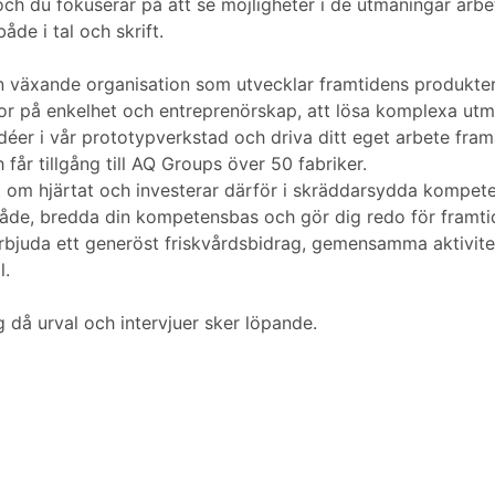
och du fokuserar på att se möjligheter i de utmaningar arbe
de i tal och skrift.
n växande organisation som utvecklar framtidens produkter 
tror på enkelhet och entreprenörskap, att lösa komplexa ut
a idéer i vår prototypverkstad och driva ditt eget arbete f
får tillgång till AQ Groups över 50 fabriker.
om hjärtat och investerar därför i skräddarsydda kompetens
mråde, bredda din kompetensbas och gör dig redo för framti
erbjuda ett generöst friskvårdsbidrag, gemensamma aktivite
l.
å urval och intervjuer sker löpande.