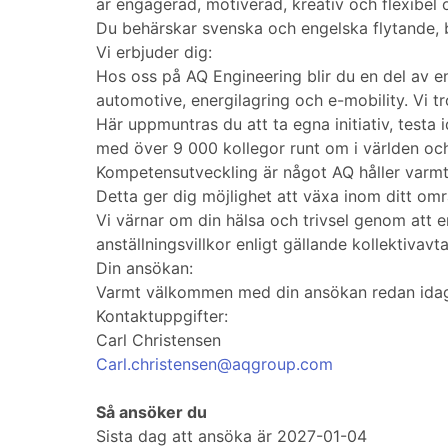
är engagerad, motiverad, kreativ och flexibel 
Du behärskar svenska och engelska flytande, bå
Vi erbjuder dig:
Hos oss på AQ Engineering blir du en del av e
automotive, energilagring och e-mobility. Vi 
Här uppmuntras du att ta egna initiativ, test
med över 9 000 kollegor runt om i världen och 
Kompetensutveckling är något AQ håller varmt 
Detta ger dig möjlighet att växa inom ditt o
Vi värnar om din hälsa och trivsel genom att 
anställningsvillkor enligt gällande kollektivavta
Din ansökan:
Varmt välkommen med din ansökan redan idag d
Kontaktuppgifter:
Carl Christensen
Carl.christensen@aqgroup.com
Så ansöker du
Sista dag att ansöka är 2027-01-04