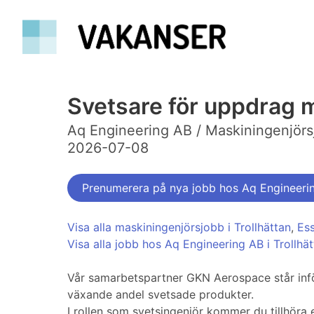
Svetsare för uppdrag
Aq Engineering AB / Maskiningenjörsj
2026-07-08
Prenumerera på nya jobb hos Aq Engineeri
Visa alla maskiningenjörsjobb i Trollhättan
,
Es
Visa alla jobb hos Aq Engineering AB i Trollhä
Vår samarbetspartner GKN Aerospace står in
växande andel svetsade produkter.
I rollen som svetsingenjör kommer du tillhöra