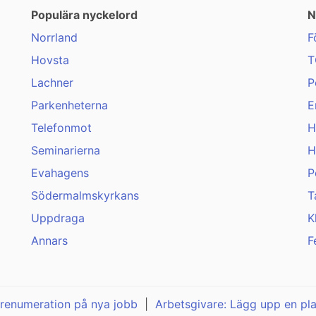
Populära nyckelord
N
Norrland
F
Hovsta
T
Lachner
P
Parkenheterna
E
Telefonmot
H
Seminarierna
H
Evahagens
P
Södermalmskyrkans
T
Uppdraga
K
Annars
F
renumeration på nya jobb
|
Arbetsgivare: Lägg upp en pl