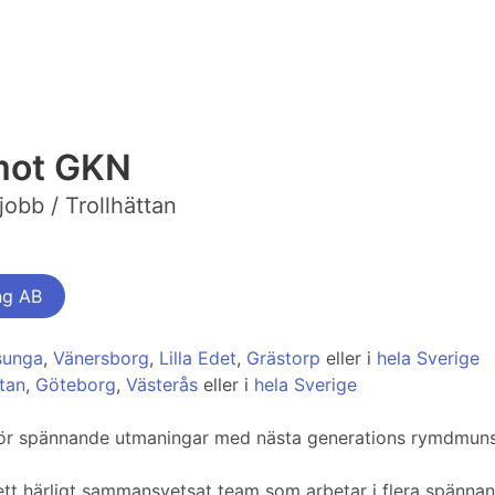
 mot GKN
obb / Trollhättan
ng AB
sunga
,
Vänersborg
,
Lilla Edet
,
Grästorp
eller i
hela Sverige
ttan
,
Göteborg
,
Västerås
eller i
hela Sverige
för spännande utmaningar med nästa generations rymdmuns
 ett härligt sammansvetsat team som arbetar i flera spänn