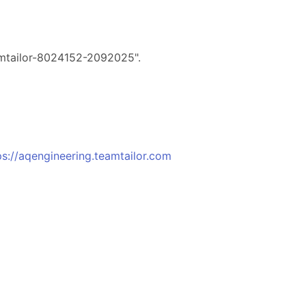
eamtailor-8024152-2092025".
ps://aqengineering.teamtailor.com