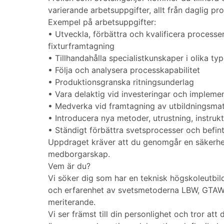
varierande arbetsuppgifter, allt från daglig pr
Exempel på arbetsuppgifter:
• Utveckla, förbättra och kvalificera proces
fixturframtagning
• Tillhandahålla specialistkunskaper i olika ty
• Följa och analysera processkapabilitet
• Produktionsgranska ritningsunderlag
• Vara delaktig vid investeringar och implem
• Medverka vid framtagning av utbildningsmater
• Introducera nya metoder, utrustning, instru
• Ständigt förbättra svetsprocesser och befint
Uppdraget kräver att du genomgår en säkerhet
medborgarskap.
Vem är du?
Vi söker dig som har en teknisk högskoleutbild
och erfarenhet av svetsmetoderna LBW, GTAW,
meriterande.
Vi ser främst till din personlighet och tror at