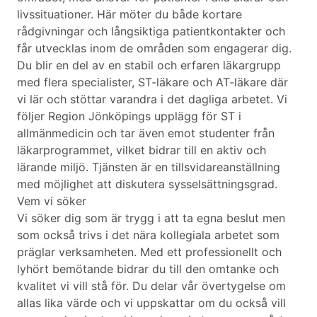
livssituationer. Här möter du både kortare
rådgivningar och långsiktiga patientkontakter och
får utvecklas inom de områden som engagerar dig.
Du blir en del av en stabil och erfaren läkargrupp
med flera specialister, ST-läkare och AT-läkare där
vi lär och stöttar varandra i det dagliga arbetet. Vi
följer Region Jönköpings upplägg för ST i
allmänmedicin och tar även emot studenter från
läkarprogrammet, vilket bidrar till en aktiv och
lärande miljö. Tjänsten är en tillsvidareanställning
med möjlighet att diskutera sysselsättningsgrad.
Vem vi söker
Vi söker dig som är trygg i att ta egna beslut men
som också trivs i det nära kollegiala arbetet som
präglar verksamheten. Med ett professionellt och
lyhört bemötande bidrar du till den omtanke och
kvalitet vi vill stå för. Du delar vår övertygelse om
allas lika värde och vi uppskattar om du också vill