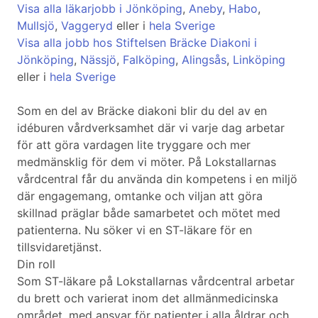
Visa alla läkarjobb i Jönköping
,
Aneby
,
Habo
,
Mullsjö
,
Vaggeryd
eller i
hela Sverige
Visa alla jobb hos Stiftelsen Bräcke Diakoni i
Jönköping
,
Nässjö
,
Falköping
,
Alingsås
,
Linköping
eller i
hela Sverige
Som en del av Bräcke diakoni blir du del av en
idéburen vårdverksamhet där vi varje dag arbetar
för att göra vardagen lite tryggare och mer
medmänsklig för dem vi möter. På Lokstallarnas
vårdcentral får du använda din kompetens i en miljö
där engagemang, omtanke och viljan att göra
skillnad präglar både samarbetet och mötet med
patienterna. Nu söker vi en ST-läkare för en
tillsvidaretjänst.
Din roll
Som ST-läkare på Lokstallarnas vårdcentral arbetar
du brett och varierat inom det allmänmedicinska
området, med ansvar för patienter i alla åldrar och