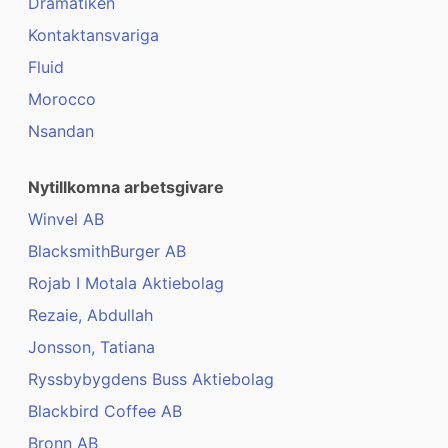
Dramatiken
Kontaktansvariga
Fluid
Morocco
Nsandan
Nytillkomna arbetsgivare
Winvel AB
BlacksmithBurger AB
Rojab I Motala Aktiebolag
Rezaie, Abdullah
Jonsson, Tatiana
Ryssbybygdens Buss Aktiebolag
Blackbird Coffee AB
Bronn AB