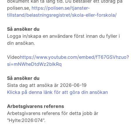
dokument kan ta lång tid. Du beställer ett utdrag på
polisen.se,
https://polisen.se/tjanster-
tillstand/belastningsregistret/skola-eller-forskola/
Så ansöker du
Logga in/skapa en användare först innan du fyller i
din ansökan.
Video
https://www.youtube.com/embed/fT67GSVhzuo?
si=mNWheDtdWz2bIkRq
Så ansöker du
Sista dag att ansöka är 2026-06-19
Klicka på denna länk för att göra din ansökan
Arbetsgivarens referens
Arbetsgivarens referens för detta jobb är
"Hylte:2026:074".