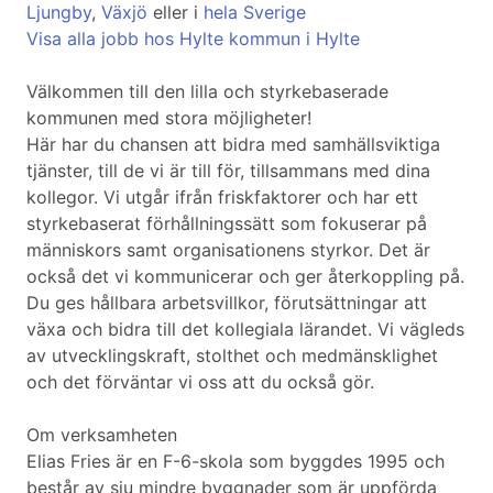
Ljungby
,
Växjö
eller i
hela Sverige
Visa alla jobb hos Hylte kommun i Hylte
Välkommen till den lilla och styrkebaserade
kommunen med stora möjligheter!
Här har du chansen att bidra med samhällsviktiga
tjänster, till de vi är till för, tillsammans med dina
kollegor. Vi utgår ifrån friskfaktorer och har ett
styrkebaserat förhållningssätt som fokuserar på
människors samt organisationens styrkor. Det är
också det vi kommunicerar och ger återkoppling på.
Du ges hållbara arbetsvillkor, förutsättningar att
växa och bidra till det kollegiala lärandet. Vi vägleds
av utvecklingskraft, stolthet och medmänsklighet
och det förväntar vi oss att du också gör.
Om verksamheten
Elias Fries är en F-6-skola som byggdes 1995 och
består av sju mindre byggnader som är uppförda