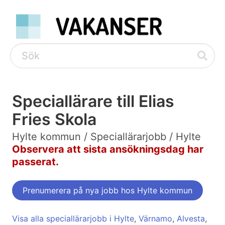
Speciallärare till Elias
Fries Skola
Hylte kommun / Speciallärarjobb / Hylte
Observera att sista ansökningsdag har
passerat.
Prenumerera på nya jobb hos Hylte kommun
Visa alla speciallärarjobb i Hylte
,
Värnamo
,
Alvesta
,