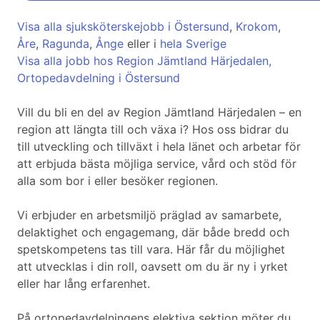
Visa alla sjuksköterskejobb i Östersund
,
Krokom
,
Åre
,
Ragunda
,
Ånge
eller i
hela Sverige
Visa alla jobb hos Region Jämtland Härjedalen,
Ortopedavdelning i Östersund
Vill du bli en del av Region Jämtland Härjedalen – en
region att längta till och växa i? Hos oss bidrar du
till utveckling och tillväxt i hela länet och arbetar för
att erbjuda bästa möjliga service, vård och stöd för
alla som bor i eller besöker regionen.
Vi erbjuder en arbetsmiljö präglad av samarbete,
delaktighet och engagemang, där både bredd och
spetskompetens tas till vara. Här får du möjlighet
att utvecklas i din roll, oavsett om du är ny i yrket
eller har lång erfarenhet.
På ortopedavdelningens elektiva sektion möter du