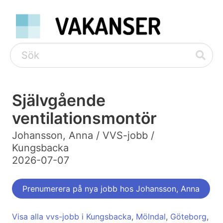
Självgående
ventilationsmontör
Johansson, Anna / VVS-jobb /
Kungsbacka
2026-07-07
Prenumerera på nya jobb hos Johansson, Anna
Visa alla vvs-jobb i Kungsbacka
,
Mölndal
,
Göteborg
,