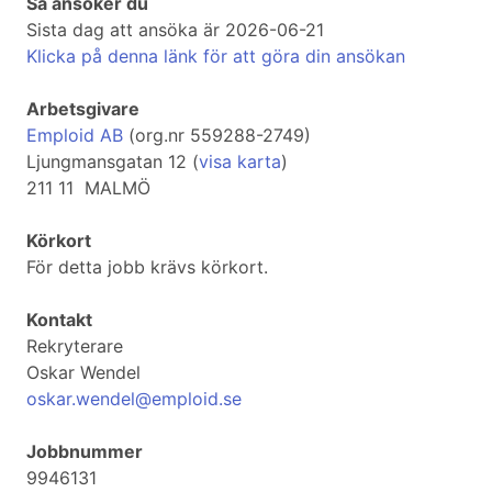
Så ansöker du
Sista dag att ansöka är 2026-06-21
Klicka på denna länk för att göra din ansökan
Arbetsgivare
Emploid AB
(org.nr 559288-2749)
Ljungmansgatan 12 (
visa karta
)
211 11 MALMÖ
Körkort
För detta jobb krävs körkort.
Kontakt
Rekryterare
Oskar Wendel
oskar.wendel@emploid.se
Jobbnummer
9946131