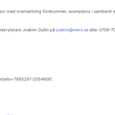
esor med övernattning förekommer, exempelvis i samband med
rekryterare Joakim Gullin på
joakim@mero.se
eller 0709-70
eamtailor-7895297-2054608".