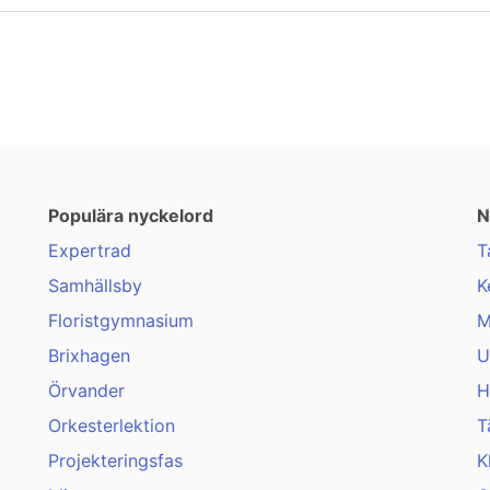
Populära nyckelord
N
Expertrad
T
Samhällsby
K
Floristgymnasium
M
Brixhagen
U
Örvander
H
Orkesterlektion
T
Projekteringsfas
K