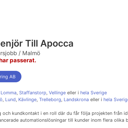
enjör Till Apocca
örsjobb / Malmö
har passerat.
ring AB
,
Lomma
,
Staffanstorp
,
Vellinge
eller i
hela Sverige
mö
,
Lund
,
Kävlinge
,
Trelleborg
,
Landskrona
eller i
hela Sverig
 och kundkontakt i en roll där du får följa projekten från i
ancerade automationslösningar till kunder inom flera olika 