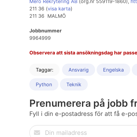
Mero Rekrytering AB
(org.nr 559119-1860),
ht
211 36 (
visa karta
)
211 36 MALMÖ
Jobbnummer
9964999
Observera att sista ansökningsdag har passe
Taggar:
Ansvarig
Engelska
Python
Teknik
Prenumerera på jobb f
Fyll i din e-postadress för att få e-p