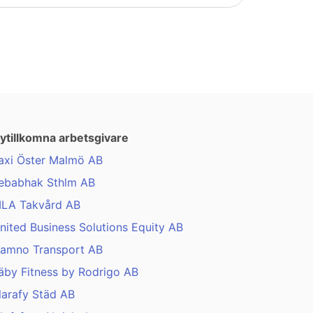
ytillkomna arbetsgivare
axi Öster Malmö AB
ebabhak Sthlm AB
LA Takvård AB
nited Business Solutions Equity AB
amno Transport AB
äby Fitness by Rodrigo AB
larafy Städ AB