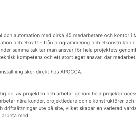
 el och automation med cirka 45 medarbetare och kontor i M
ion och elkraft – från programmering och elkonstruktion till
under samma tak tar man ansvar för hela projektets genom
teknisk kompetens och ett stort eget ansvar, där medarbeta
 anställning sker direkt hos APOCCA.
ktig del av projekten och arbetar genom hela projektproce
 arbetar nära kunder, projektledare och elkonstruktörer och fö
driftsättningar ute på site, vilket skapar en varierad vard
t arbeta med: