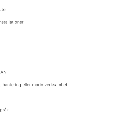
ite
nstallationer
PLAN
ialhantering eller marin verksamhet
språk