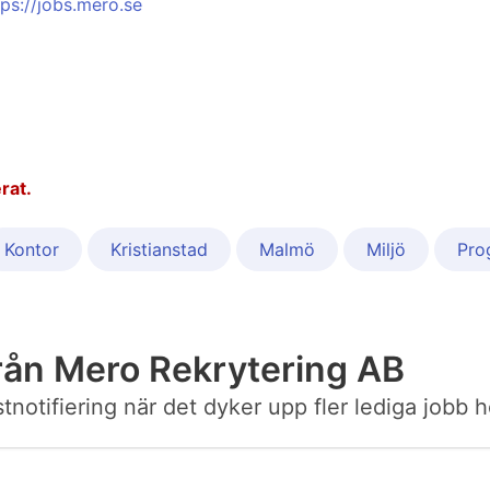
tps://jobs.mero.se
rat.
Kontor
Kristianstad
Malmö
Miljö
Pro
rån Mero Rekrytering AB
ostnotifiering när det dyker upp fler lediga jobb