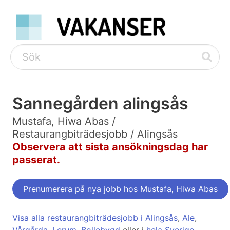
Sannegården alingsås
Mustafa, Hiwa Abas /
Restaurangbiträdesjobb / Alingsås
Observera att sista ansökningsdag har
passerat.
Prenumerera på nya jobb hos Mustafa, Hiwa Abas
Visa alla restaurangbiträdesjobb i Alingsås
,
Ale
,