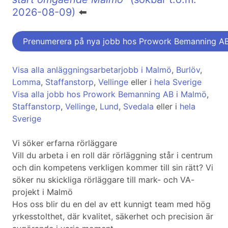
2026-08-09)
⬅️
Prenumerera på nya jobb hos Prowork Bemanning A
Visa alla anläggningsarbetarjobb i Malmö
,
Burlöv
,
Lomma
,
Staffanstorp
,
Vellinge
eller i
hela Sverige
Visa alla jobb hos Prowork Bemanning AB i Malmö
,
Staffanstorp
,
Vellinge
,
Lund
,
Svedala
eller i
hela
Sverige
Vi söker erfarna rörläggare
Vill du arbeta i en roll där rörläggning står i centrum
och din kompetens verkligen kommer till sin rätt? Vi
söker nu skickliga rörläggare till mark- och VA-
projekt i Malmö
Hos oss blir du en del av ett kunnigt team med hög
yrkesstolthet, där kvalitet, säkerhet och precision är