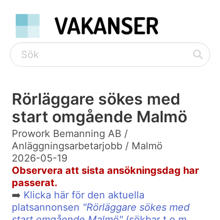
Rörläggare sökes med
start omgående Malmö
Prowork Bemanning AB /
Anläggningsarbetarjobb / Malmö
2026-05-19
Observera att sista ansökningsdag har
passerat.
➡️
Klicka här för den aktuella
platsannonsen
"Rörläggare sökes med
start omgående Malmö"
(sökbar t.o.m.