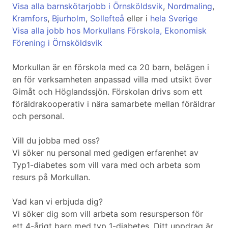
Visa alla barnskötarjobb i Örnsköldsvik
,
Nordmaling
,
Kramfors
,
Bjurholm
,
Sollefteå
eller i
hela Sverige
Visa alla jobb hos Morkullans Förskola, Ekonomisk
Förening i Örnsköldsvik
Morkullan är en förskola med ca 20 barn, belägen i
en för verksamheten anpassad villa med utsikt över
Gimåt och Höglandssjön. Förskolan drivs som ett
föräldrakooperativ i nära samarbete mellan föräldrar
och personal.
Vill du jobba med oss?
Vi söker nu personal med gedigen erfarenhet av
Typ1-diabetes som vill vara med och arbeta som
resurs på Morkullan.
Vad kan vi erbjuda dig?
Vi söker dig som vill arbeta som resursperson för
ett 4-årigt barn med typ 1-diabetes. Ditt uppdrag är