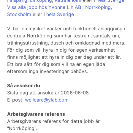
Finspång
,
Linköping
,
Katrineholm
eller i
hela Sverige
Visa alla jobb hos Yvonne Lin AB i Norrköping
,
Stockholm
eller i
hela Sverige
Vi har en mycket vacker och funktionell anläggning i
centrala Norrköping som har testrum, samtalsrum,
träningsutrustning, dusch och omklädnad med mera.
För dig som vill hyra in dig för egen verksamhet
finns möjlighet att hyra in dig per dag under ett år.
Ett bra sätt för dig som vill ha en egen låda
eftersom inga investeringar behövs.
Så ansöker du
Sista dag att ansöka är 2026-06-08
E-post:
wellcare@ylab.com
Arbetsgivarens referens
Arbetsgivarens referens för detta jobb är
"Norrköping".