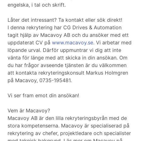
engelska, i tal och skrift.
Låter det intressant? Ta kontakt eller sök direkt!
I denna rekrytering har CG Drives & Automation
tagit hjälp av Macavoy AB och du ansöker med ett
uppdaterat CV på
www.macavoy.se.
Vi arbetar med
löpande urval. Därför uppmuntrar vi dig att inte
vänta för länge med att skicka in din ansökan. Om
du har frågor avseende tjänsten är du välkommen
att kontakta rekryteringskonsult Markus Holmgren
på Macavoy, 0735-195481.
Vi ser fram emot din ansökan!
Vem är Macavoy?
Macavoy AB är den lilla rekryteringsbyrån med de
stora kompetenserna. Macavoy är specialiserad på
rekrytering av chefer, projektledare och specialister
med teknisk bakgrund. Läs mer om Macavoy på