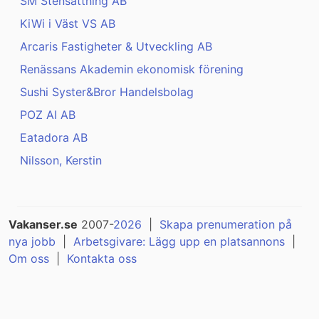
SM Stensättning AB
KiWi i Väst VS AB
Arcaris Fastigheter & Utveckling AB
Renässans Akademin ekonomisk förening
Sushi Syster&Bror Handelsbolag
POZ AI AB
Eatadora AB
Nilsson, Kerstin
Vakanser.se
2007-
2026
|
Skapa prenumeration på
nya jobb
|
Arbetsgivare: Lägg upp en platsannons
|
Om oss
|
Kontakta oss