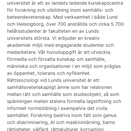
universitet är ett av landets ledande kunskapscentra
för forskning och utbildning inom samhälls- och
beteendevetenskap. Med verksamhet i både Lund
och Helsingborg, över 700 anställda och cirka 5 700
helårsstudenter är fakulteten en av Lunds
universitets största. Vi erbjuder en kreativ
akademisk miljö med engagerade studenter och
medarbetare. Vår huvuduppgift är att utveckla,
förmedla och förvalta kunskap om samhälle,
människa och organisationer i en miljö som präglas
av öppenhet, tolerans och nyfikenhet.
Rättssociologi vid Lunds universitet är ett
samhällsvetenskapligt ämne som har relationen
mellan rätt och samhälle som studieobjekt, så som
spänningen mellan statens formella lagstiftning och
informell normbildning i exempelvis det civila
samhället. Forskning bedrivs inom fält som genus
och diskriminering, AI och maskininlärning, barns
rättigheter, välfärd, rättskulturer, korruption,