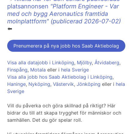
platsannonsen
"Platform Engineer - Var
med och bygg Aeronautics framtida
molnplattform" (publicerad 2026-07-02)
⬅️
Prenumerera på nya jobb hos Saab Aktiebolag
Visa alla datajobb i Linköping
,
Mjölby
,
Åtvidaberg
,
Finspång
,
Motala
eller i
hela Sverige
Visa alla jobb hos Saab Aktiebolag i Linköping
,
Haninge
,
Nyköping
,
Västervik
,
Jönköping
eller i
hela
Sverige
Vill du påverka och göra skillnad på riktigt? Här
bidrar du till att skapa trygghet för människor och
samhällen. Det du gör spelar roll.