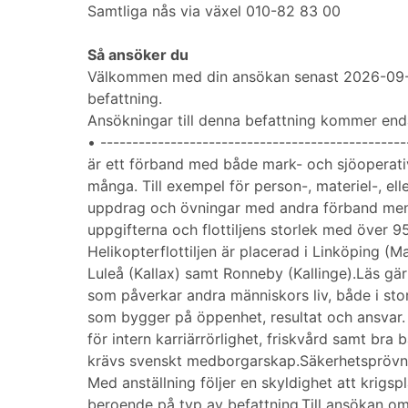
Samtliga nås via växel 010-82 83 00
Så ansöker du
Välkommen med din ansökan senast 2026-09-30
befattning.
Ansökningar till denna befattning kommer end
• --------------------------------------------
är ett förband med både mark- och sjöoperativ 
många. Till exempel för person-, materiel-, ell
uppdrag och övningar med andra förband men oc
uppgifterna och flottiljens storlek med över 95
Helikopterflottiljen är placerad i Linköping (
Luleå (Kallax) samt Ronneby (Kallinge).Läs g
som påverkar andra människors liv, både i st
som bygger på öppenhet, resultat och ansvar. 
för intern karriärrörlighet, friskvård samt bra 
krävs svenskt medborgarskap.Säkerhetsprövnin
Med anställning följer en skyldighet att krigsp
beroende på typ av befattning.Till ansökan om 