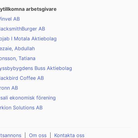
ytillkomna arbetsgivare
invel AB
lacksmithBurger AB
ojab I Motala Aktiebolag
ezaie, Abdullah
onsson, Tatiana
yssbybygdens Buss Aktiebolag
lackbird Coffee AB
ronn AB
isali ekonomisk förening
rkion Solutions AB
atsannons
|
Om oss
|
Kontakta oss