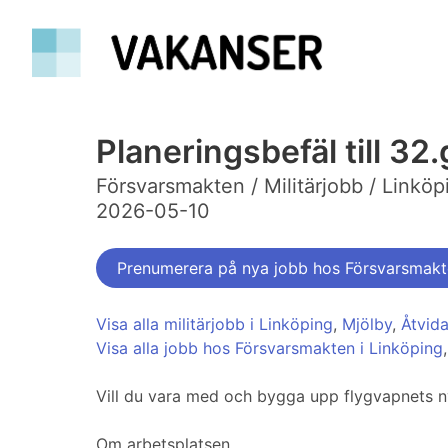
Planeringsbefäl till 32
Försvarsmakten / Militärjobb / Linköp
2026-05-10
Prenumerera på nya jobb hos Försvarsmak
Visa alla militärjobb i Linköping
,
Mjölby
,
Åtvid
Visa alla jobb hos Försvarsmakten i Linköping
Vill du vara med och bygga upp flygvapnets nya
Om arbetsplatsen