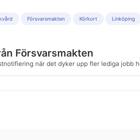
skvård
Försvarsmakten
Körkort
Linköping
rån Försvarsmakten
ostnotifiering när det dyker upp fler lediga jobb