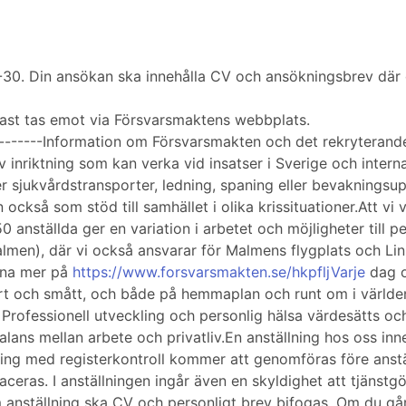
. Din ansökan ska innehålla CV och ansökningsbrev där d
ast tas emot via Försvarsmaktens webbplats.
-----------Information om Försvarsmakten och det rekryterand
inriktning som kan verka vid insatser i Sverige och internat
er sjukvårdstransporter, ledning, spaning eller bevakningsupp
kså som stöd till samhället i olika krissituationer.Att vi 
0 anställda ger en variation i arbetet och möjligheter till 
Malmen), där vi också ansvarar för Malmens flygplats och Li
ärna mer på
https://www.forsvarsmakten.se/hkpfljVarje
dag o
ort och smått, och både på hemmaplan och runt om i världe
Professionell utveckling och personlig hälsa värdesätts oc
balans mellan arbete och privatliv.En anställning hos oss inn
g med registerkontroll kommer att genomföras före anstäl
laceras. I anställningen ingår även en skyldighet att tjänst
anställning ska CV och personligt brev bifogas. Om du går 