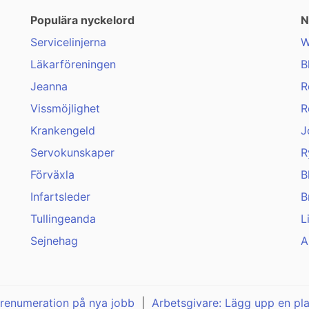
Populära nyckelord
N
Servicelinjerna
W
Läkarföreningen
B
Jeanna
R
Vissmöjlighet
R
Krankengeld
J
Servokunskaper
R
Förväxla
B
Infartsleder
B
Tullingeanda
L
Sejnehag
A
renumeration på nya jobb
|
Arbetsgivare: Lägg upp en pl