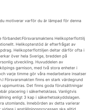
u motiverar varför du är lämpad för denna
e förbandet:Försvarsmaktens Helikopterflottilj
ionellt. Helikopterstöd är efterfrågat av
drag. Helikopterflottiljen deltar därför ofta i
verkar över hela Sverige, bredden på
personlig utveckling. Huvuddelen av
nköpings garnison, med två stora enheter i
ch varje timme gör våra medarbetare insatser
n.I Försvarsmakten finns en stark värdegrund
h uppmuntras. Det finns goda förutsättningar
ebär placering i säkerhetsklass. Vanligtvis
lning enligt 3 kap i säkerhetsskyddslagen.
göra utomlands. Innebörden av detta varierar
vidare i anställningsprocessen ska alltid