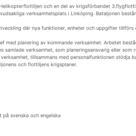
likopterflottiljen och en del av krigsförbandet 3.flygflottil
uvudsakliga verksamhetsplats i Linköping. Bataljonen består t
veckling där nya funktioner, enheter och uppgifter tillförs 
f med planering av kommande verksamhet. Arbetet består huv
ns samlade verksamhet, som planeringsansvarig eller som r
s verksamhet, tillsammans med personalfunktionen stödja ba
jonens och flottiljens krigsplaner.
ift på svenska och engelska