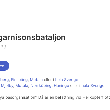
.garnisonsbataljon
ing
ten
aberg
,
Finspång
,
Motala
eller i
hela Sverige
,
Mjölby
,
Motala
,
Norrköping
,
Haninge
eller i
hela Sverige
 basorganisation? Då är en befattning vid Helikopterflotti