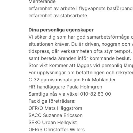
Meriterande
erfarenhet av arbete i flygvapnets basförband
erfarenhet av stabsarbete
Dina personliga egenskaper
Vi söker dig som har god samarbetsförmåga oc
situationen kräver. Du är driven, noggran och 
tidspress, där verksamheten ofta styr tempot.
samt bereda ärenden inför kommande beslut.
Stor vikt kommer att läggas vid personlig lämp
För upplysningar om befattningen och rekryte
C 32.garnisonsbataljon Erik Mohlander
HR-handläggare Paula Holmgren
Samtliga nås via växel 010-82 83 00
Fackliga företrädare:
OFR/O Mats Häggström
SACO Suzanne Ericsson
SEKO Urban Hellqvist
OFR/S Christoffer Willers