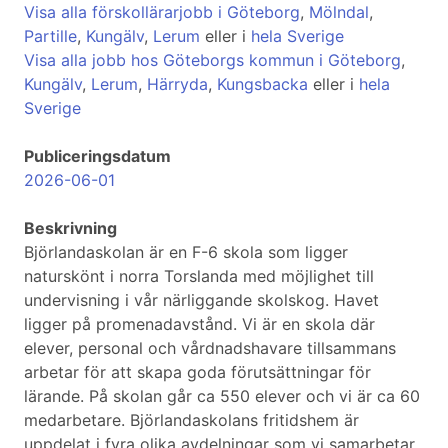
Visa alla förskollärarjobb i Göteborg
,
Mölndal
,
Partille
,
Kungälv
,
Lerum
eller i
hela Sverige
Visa alla jobb hos Göteborgs kommun i Göteborg
,
Kungälv
,
Lerum
,
Härryda
,
Kungsbacka
eller i
hela
Sverige
Publiceringsdatum
2026-06-01
Beskrivning
Björlandaskolan är en F-6 skola som ligger
naturskönt i norra Torslanda med möjlighet till
undervisning i vår närliggande skolskog. Havet
ligger på promenadavstånd. Vi är en skola där
elever, personal och vårdnadshavare tillsammans
arbetar för att skapa goda förutsättningar för
lärande. På skolan går ca 550 elever och vi är ca 60
medarbetare. Björlandaskolans fritidshem är
uppdelat i fyra olika avdelningar som vi samarbetar