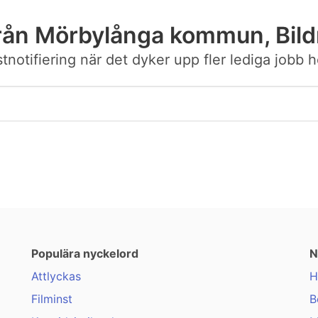
rån Mörbylånga kommun, Bild
postnotifiering när det dyker upp fler lediga jo
Populära nyckelord
N
Attlyckas
H
Filminst
B