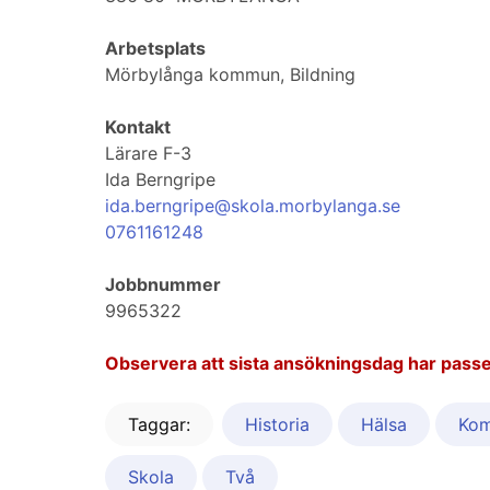
Arbetsplats
Mörbylånga kommun, Bildning
Kontakt
Lärare F-3
Ida Berngripe
ida.berngripe@skola.morbylanga.se
0761161248
Jobbnummer
9965322
Observera att sista ansökningsdag har passe
Taggar:
Historia
Hälsa
Kom
Skola
Två