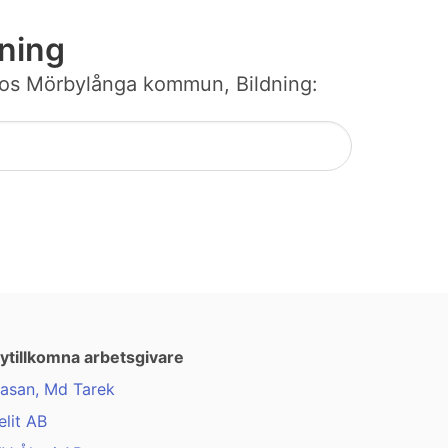
ning
bb hos Mörbylånga kommun, Bildning:
ytillkomna arbetsgivare
asan, Md Tarek
elit AB