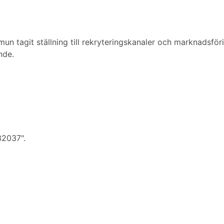
un tagit ställning till rekryteringskanaler och marknadsfö
nde.
32037".