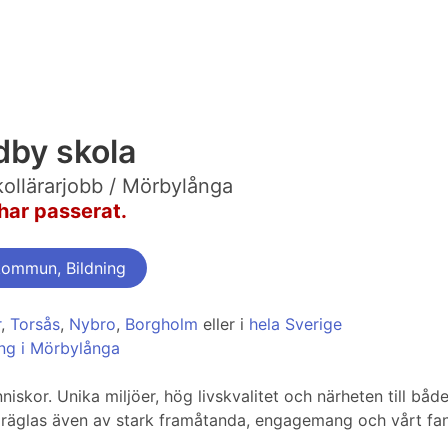
dby skola
ollärarjobb / Mörbylånga
har passerat.
kommun, Bildning
r
,
Torsås
,
Nybro
,
Borgholm
eller i
hela Sverige
ng i Mörbylånga
niskor. Unika miljöer, hög livskvalitet och närheten till både
 präglas även av stark framåtanda, engagemang och vårt fan