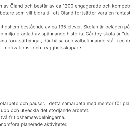
n av Öland och består av ca 1200 engagerade och kompete
betare som vill bidra till att Öland fortsätter vara en fanta
ritidshem bestående av ca 135 elever. Skolan är belägen p
n miljö präglad av spännande historia. Gårdby skola är "den 
 sina förutsättningar, där hälsa och välbefinnande står i centr
t motivations- och trygghetsskapare.
skolarbete och pauser. I detta samarbeta med mentor för pl
 upp och utveckla det stödjande arbetet.
 två fritidshemsavdelningarna.
nomföra planerade aktiviteter.