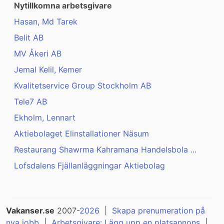
Nytillkomna arbetsgivare
Hasan, Md Tarek
Belit AB
MV Åkeri AB
Jemal Kelil, Kemer
Kvalitetservice Group Stockholm AB
Tele7 AB
Ekholm, Lennart
Aktiebolaget Elinstallationer Näsum
Restaurang Shawrma Kahramana Handelsbola ...
Lofsdalens Fjällanläggningar Aktiebolag
Vakanser.se
2007-
2026
|
Skapa prenumeration på
nya jobb
|
Arbetsgivare: Lägg upp en platsannons
|