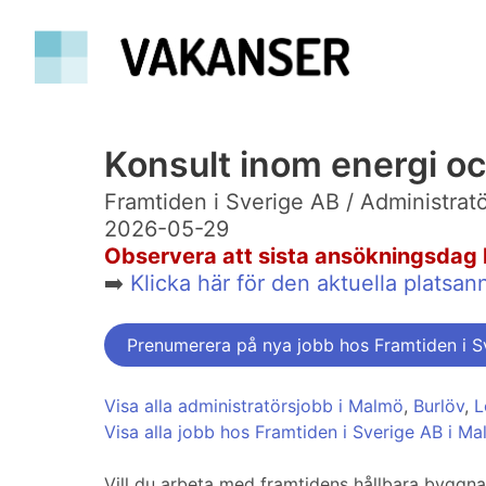
Konsult inom energi oc
Framtiden i Sverige AB / Administrat
2026-05-29
Observera att sista ansökningsdag 
➡️
Klicka här för den aktuella plats
Prenumerera på nya jobb hos Framtiden i S
Visa alla administratörsjobb i Malmö
,
Burlöv
,
Visa alla jobb hos Framtiden i Sverige AB i M
Vill du arbeta med framtidens hållbara byggna