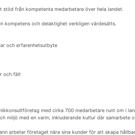
kt stöd från kompetenta medarbetare över hela landet.
din kompetens och delaktighet verkligen värdesätts.
gar och erfarenhetsutbyte
r och fält
knikkonsultföretag med cirka 700 medarbetare runt om i la
 och miljö med en varm, inkluderande kultur där samarbete oc
ann arbetar företaget nära sina kunder för att skapa hållba