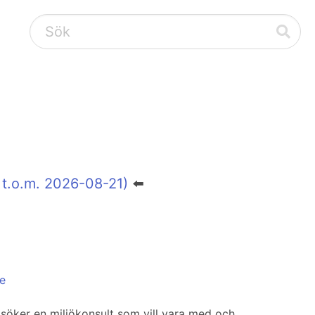
 t.o.m. 2026-08-21)
⬅️
ge
 söker en miljökonsult som vill vara med och