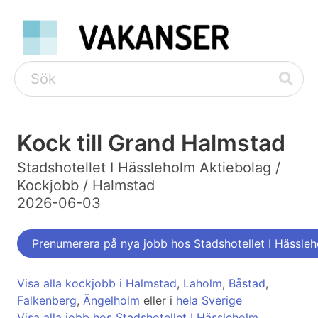
Kock till Grand Halmstad
Stadshotellet I Hässleholm Aktiebolag /
Kockjobb / Halmstad
2026-06-03
Prenumerera på nya jobb hos Stadshotellet I Hässle
Visa alla kockjobb i Halmstad
,
Laholm
,
Båstad
,
Falkenberg
,
Ängelholm
eller i
hela Sverige
Visa alla jobb hos Stadshotellet I Hässleholm