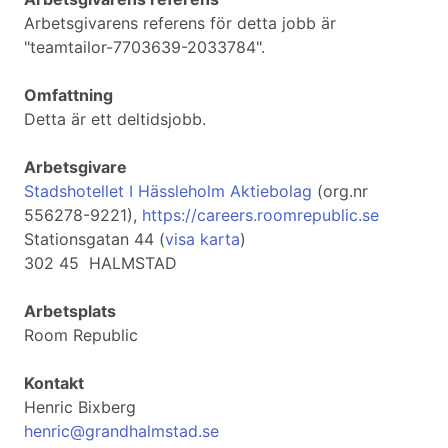
Arbetsgivarens referens för detta jobb är
"teamtailor-7703639-2033784".
Omfattning
Detta är ett deltidsjobb.
Arbetsgivare
Stadshotellet I Hässleholm Aktiebolag
(org.nr
556278-9221),
https://careers.roomrepublic.se
Stationsgatan 44 (
visa karta
)
302 45 HALMSTAD
Arbetsplats
Room Republic
Kontakt
Henric Bixberg
henric@grandhalmstad.se