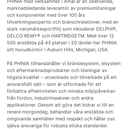
PHINIA med verksamhet i Åmål är en oberoende,
marknadsledande leverantör av premiumlösningar
och komponenter med över 100 års
tillverkningsexpertis och branschrelationer, med en
stark varumärkesportfölj som inkluderar DELPHI®,
DELCO REMY® och HARTRIDGETM. Med över 12
500 anställda på 43 platser i 20 länder har PHINIA
sitt huvudkontor i Auburn Hills, Michigan, USA.
På PHINIA tillhandahåller vi bränslesystem, elsystem
och eftermarknadsprodukter och lösningar av
högsta kvalitet – utvecklade och tillverkade på ett
ansvarsfullt sätt – som är utformade för att
förbättra effektiviteten och minska miljöpåverkan
från fordon, industrimaskiner och andra
applikationer. Genom att göra det bidrar vi till en
renare morgondag, behandlar våra anställda och
omgivande samhällen med respekt och håller oss
själva ansvariga för robusta etiska standarder.