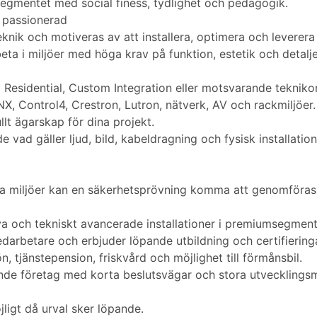
egmentet med social finess, tydlighet och pedagogik.
t passionerad
teknik och motiveras av att installera, optimera och leverer
eta i miljöer med höga krav på funktion, estetik och detalje
m Residential, Custom Integration eller motsvarande teknik
X, Control4, Crestron, Lutron, nätverk, AV och rackmiljöer.
llt ägarskap för dina projekt.
 vad gäller ljud, bild, kabeldragning och fysisk installation
ga miljöer kan en säkerhetsprövning komma att genomföras 
a och tekniskt avancerade installationer i premiumsegment
darbetare och erbjuder löpande utbildning och certifieringa
 tjänstepension, friskvård och möjlighet till förmånsbil.
äxande företag med korta beslutsvägar och stora utvecklingsm
igt då urval sker löpande.