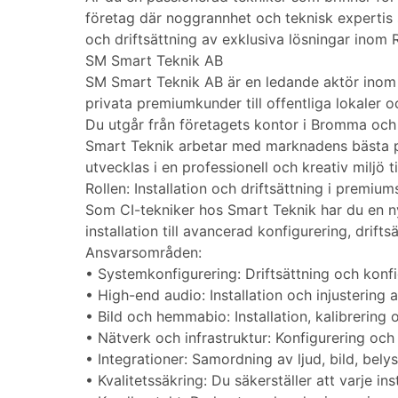
företag där noggrannhet och teknisk expertis 
och driftsättning av exklusiva lösningar inom 
SM Smart Teknik AB
SM Smart Teknik AB är en ledande aktör inom 
privata premiumkunder till offentliga lokaler och
Du utgår från företagets kontor i Bromma och
Smart Teknik arbetar med marknadens bästa pro
utvecklas i en professionell och kreativ miljö
Rollen: Installation och driftsättning i premi
Som CI-tekniker hos Smart Teknik har du en nyc
installation till avancerad konfigurering, drifts
Ansvarsområden:
• Systemkonfigurering: Driftsättning och konf
• High-end audio: Installation och injusteri
• Bild och hemmabio: Installation, kalibrerin
• Nätverk och infrastruktur: Konfigurering oc
• Integrationer: Samordning av ljud, bild, belys
• Kvalitetssäkring: Du säkerställer att varje in