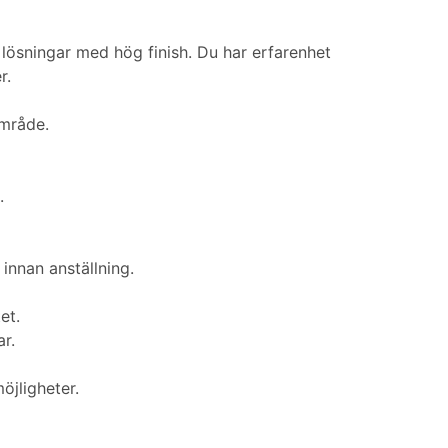
a lösningar med hög finish. Du har erfarenhet
r.
område.
.
innan anställning.
et.
r.
öjligheter.