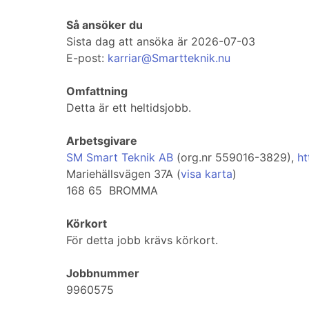
Så ansöker du
Sista dag att ansöka är 2026-07-03
E-post:
karriar@Smartteknik.nu
Omfattning
Detta är ett heltidsjobb.
Arbetsgivare
SM Smart Teknik AB
(org.nr 559016-3829),
ht
Mariehällsvägen 37A (
visa karta
)
168 65 BROMMA
Körkort
För detta jobb krävs körkort.
Jobbnummer
9960575