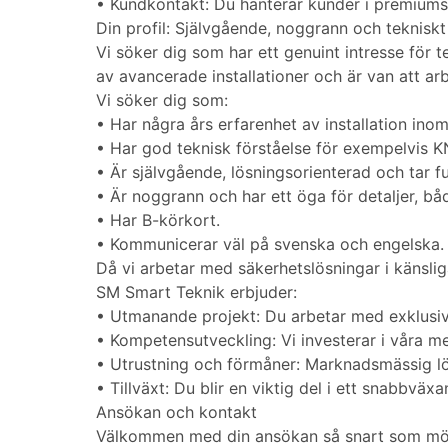
• Kundkontakt: Du hanterar kunder i premiums
Din profil: Självgående, noggrann och teknisk
Vi söker dig som har ett genuint intresse för 
av avancerade installationer och är van att arb
Vi söker dig som:
• Har några års erfarenhet av installation ino
• Har god teknisk förståelse för exempelvis KN
• Är självgående, lösningsorienterad och tar fu
• Är noggrann och har ett öga för detaljer, både
• Har B-körkort.
• Kommunicerar väl på svenska och engelska.
Då vi arbetar med säkerhetslösningar i känsli
SM Smart Teknik erbjuder:
• Utmanande projekt: Du arbetar med exklusiv
• Kompetensutveckling: Vi investerar i våra me
• Utrustning och förmåner: Marknadsmässig lön,
• Tillväxt: Du blir en viktig del i ett snabbv
Ansökan och kontakt
Välkommen med din ansökan så snart som möjl