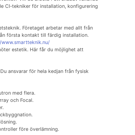
CI-tekniker för installation, konfigurering
teknik. Företaget arbetar med allt från
n första kontakt till färdig installation.
//www.smartteknik.nu/
er estetik. Här får du möjlighet att
Du ansvarar för hela kedjan från fysisk
utron med flera.
rray och Focal.
r.
ackbyggnation.
lösning.
ontroller före överlämning.