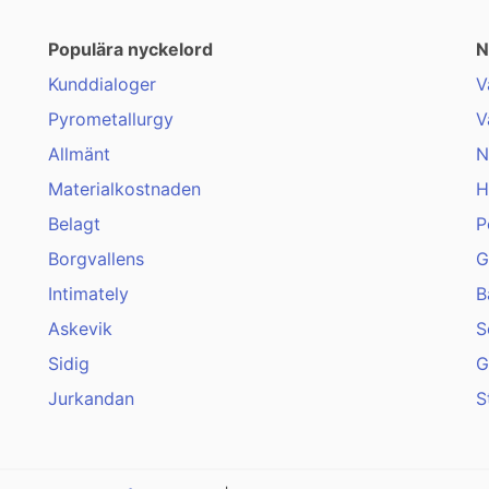
Populära nyckelord
N
Kunddialoger
V
Pyrometallurgy
V
Allmänt
N
Materialkostnaden
H
Belagt
P
Borgvallens
G
Intimately
B
Askevik
S
Sidig
G
Jurkandan
S