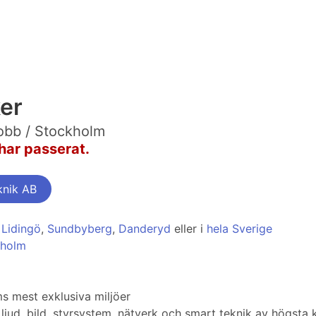
ker
jobb / Stockholm
har passerat.
knik AB
,
Lidingö
,
Sundbyberg
,
Danderyd
eller i
hela Sverige
kholm
 mest exklusiva miljöer
ljud, bild, styrsystem, nätverk och smart teknik av högsta k