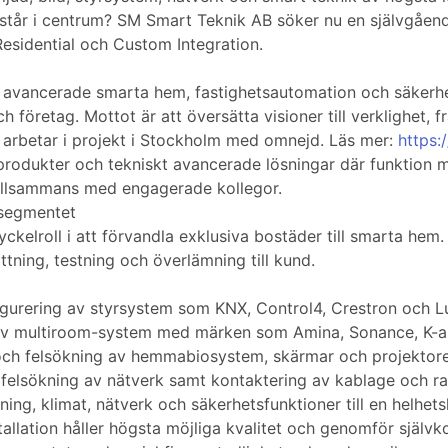
står i centrum? SM Smart Teknik AB söker nu en självgående 
Residential och Custom Integration.
avancerade smarta hem, fastighetsautomation och säkerhets
 företag. Mottot är att översätta visioner till verklighet, frå
 arbetar i projekt i Stockholm med omnejd. Läs mer:
https:
dukter och tekniskt avancerade lösningar där funktion möt
 tillsammans med engagerade kollegor.
umsegmentet
kelroll i att förvandla exklusiva bostäder till smarta hem. 
ättning, testning och överlämning till kund.
igurering av styrsystem som KNX, Control4, Crestron och L
ng av multiroom-system med märken som Amina, Sonance, K-a
g och felsökning av hemmabiosystem, skärmar och projektore
h felsökning av nätverk samt kontaktering av kablage och r
ning, klimat, nätverk och säkerhetsfunktioner till en helhets
stallation håller högsta möjliga kvalitet och genomför självk