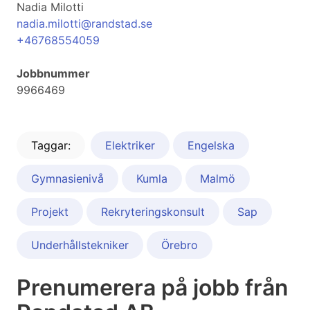
Nadia Milotti
nadia.milotti@randstad.se
+46768554059
Jobbnummer
9966469
Taggar:
Elektriker
Engelska
Gymnasienivå
Kumla
Malmö
Projekt
Rekryteringskonsult
Sap
Underhållstekniker
Örebro
Prenumerera på jobb från