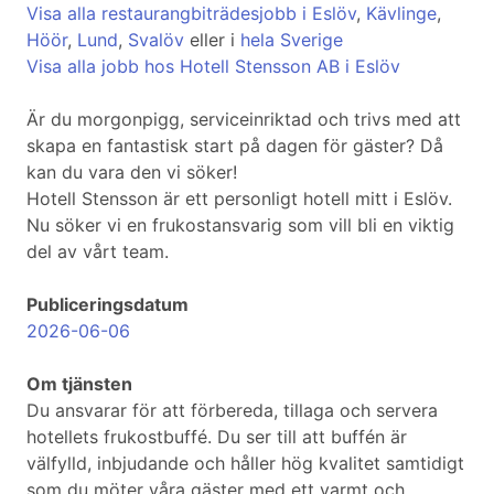
Visa alla restaurangbiträdesjobb i Eslöv
,
Kävlinge
,
Höör
,
Lund
,
Svalöv
eller i
hela Sverige
Visa alla jobb hos Hotell Stensson AB i Eslöv
Är du morgonpigg, serviceinriktad och trivs med att
skapa en fantastisk start på dagen för gäster? Då
kan du vara den vi söker!
Hotell Stensson är ett personligt hotell mitt i Eslöv.
Nu söker vi en frukostansvarig som vill bli en viktig
del av vårt team.
Publiceringsdatum
2026-06-06
Om tjänsten
Du ansvarar för att förbereda, tillaga och servera
hotellets frukostbuffé. Du ser till att buffén är
välfylld, inbjudande och håller hög kvalitet samtidigt
som du möter våra gäster med ett varmt och