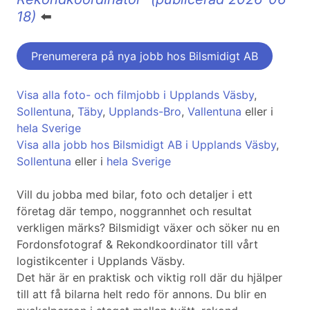
18)
⬅️
Prenumerera på nya jobb hos Bilsmidigt AB
Visa alla foto- och filmjobb i Upplands Väsby
,
Sollentuna
,
Täby
,
Upplands-Bro
,
Vallentuna
eller i
hela Sverige
Visa alla jobb hos Bilsmidigt AB i Upplands Väsby
,
Sollentuna
eller i
hela Sverige
Vill du jobba med bilar, foto och detaljer i ett
företag där tempo, noggrannhet och resultat
verkligen märks? Bilsmidigt växer och söker nu en
Fordonsfotograf & Rekondkoordinator till vårt
logistikcenter i Upplands Väsby.
Det här är en praktisk och viktig roll där du hjälper
till att få bilarna helt redo för annons. Du blir en