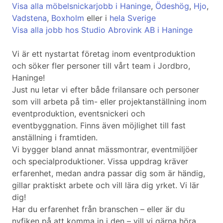
Visa alla möbelsnickarjobb i Haninge
,
Ödeshög
,
Hjo
,
Vadstena
,
Boxholm
eller i
hela Sverige
Visa alla jobb hos Studio Abrovink AB i Haninge
Vi är ett nystartat företag inom eventproduktion
och söker fler personer till vårt team i Jordbro,
Haninge!
Just nu letar vi efter både frilansare och personer
som vill arbeta på tim- eller projektanställning inom
eventproduktion, eventsnickeri och
eventbyggnation. Finns även möjlighet till fast
anställning i framtiden.
Vi bygger bland annat mässmontrar, eventmiljöer
och specialproduktioner. Vissa uppdrag kräver
erfarenhet, medan andra passar dig som är händig,
gillar praktiskt arbete och vill lära dig yrket. Vi lär
dig!
Har du erfarenhet från branschen – eller är du
nyfiken på att komma in i den – vill vi gärna höra