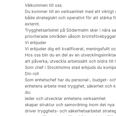
Välkommen till oss
Du kommer till en verksamhet med ett viktigt
både strategiskt och operativt för att stärka 
externt.
Trygghetsarbetet på Södermalm sker i nära sam
prioriterade områden såsom brottsförebyggand
Vi erbjuder
Vi erbjuder dig ett kvalificerat, meningsfullt
Hos oss blir du en del av en utvecklingsinrik
att påverka, utveckla arbetssätt och bidra till 
Som chef i Stockholms stad erbjuds du kompete
Din roll
Som enhetschef har du personal-, budget- och
enhetens arbete med trygghet, säkerhet och kr
du:
leder och utvecklar enhetens verksamhet
skapar struktur och samordning inom det nya
driver trygghets- och säkerhetsarbetet strateg