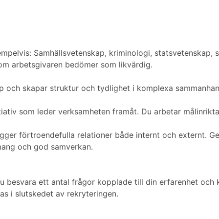
elvis: Samhällsvetenskap, kriminologi, statsvetenskap, säk
 som arbetsgivaren bedömer som likvärdig.
kap och skapar struktur och tydlighet i komplexa sammanhan
itiativ som leder verksamheten framåt. Du arbetar målinrikt
r förtroendefulla relationer både internt och externt. G
emang och god samverkan.
r du besvara ett antal frågor kopplade till din erfarenhet oc
 i slutskedet av rekryteringen.