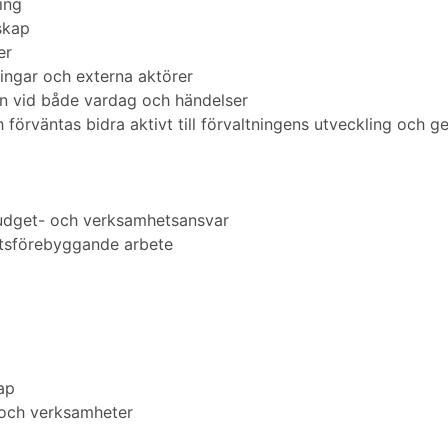
ing
skap
er
ingar och externa aktörer
on vid både vardag och händelser
 förväntas bidra aktivt till förvaltningens utveckling och
udget- och verksamhetsansvar
ottsförebyggande arbete
ap
 och verksamheter