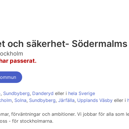
et och säkerhet- Södermalms 
tockholm
har passerat.
 kommun
ö
,
Sundbyberg
,
Danderyd
eller i
hela Sverige
ckholm
,
Solna
,
Sundbyberg
,
Järfälla
,
Upplands Väsby
eller i
r, förväntningar och ambitioner. Vi jobbar för alla som lev
 oss - för stockholmarna.