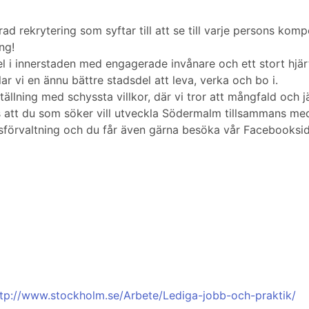
 rekrytering som syftar till att se till varje persons kom
ng!
l i innerstaden med engagerade invånare och ett stort hjärt
vi en ännu bättre stadsdel att leva, verka och bo i.
lning med schyssta villkor, där vi tror att mångfald och jä
as att du som söker vill utveckla Södermalm tillsammans me
förvaltning och du får även gärna besöka vår Facebooksid
ttp://www.stockholm.se/Arbete/Lediga-jobb-och-praktik/