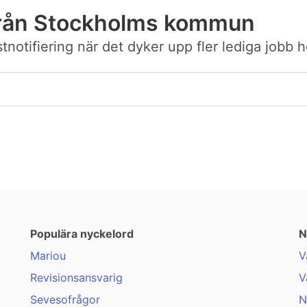
från Stockholms kommun
postnotifiering när det dyker upp fler lediga jo
Populära nyckelord
N
Mariou
V
Revisionsansvarig
V
Sevesofrågor
N