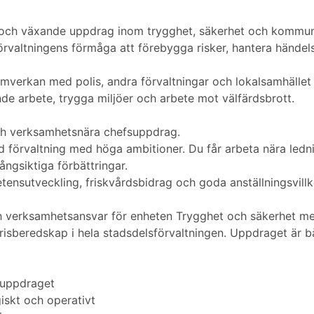
 och växande uppdrag inom trygghet, säkerhet och kommuni
förvaltningens förmåga att förebygga risker, hantera hände
verkan med polis, andra förvaltningar och lokalsamhället o
e arbete, trygga miljöer och arbete mot välfärdsbrott.
 och verksamhetsnära chefsuppdrag.
tad förvaltning med höga ambitioner. Du får arbeta nära le
långsiktiga förbättringar.
nsutveckling, friskvårdsbidrag och goda anställningsvillk
 verksamhetsansvar för enheten Trygghet och säkerhet med
isberedskap i hela stadsdelsförvaltningen. Uppdraget är bå
 uppdraget
iskt och operativt