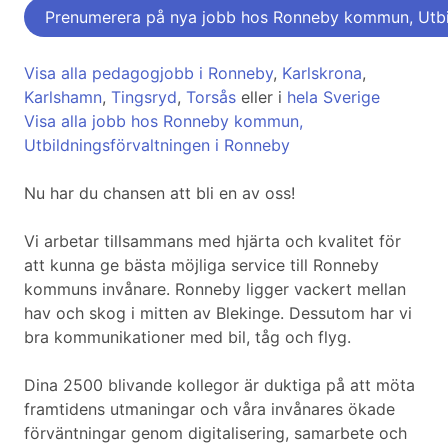
Prenumerera på nya jobb hos Ronneby kommun, Utbil
Visa alla pedagogjobb i Ronneby
,
Karlskrona
,
Karlshamn
,
Tingsryd
,
Torsås
eller i
hela Sverige
Visa alla jobb hos Ronneby kommun,
Utbildningsförvaltningen i Ronneby
Nu har du chansen att bli en av oss!
Vi arbetar tillsammans med hjärta och kvalitet för
att kunna ge bästa möjliga service till Ronneby
kommuns invånare. Ronneby ligger vackert mellan
hav och skog i mitten av Blekinge. Dessutom har vi
bra kommunikationer med bil, tåg och flyg.
Dina 2500 blivande kollegor är duktiga på att möta
framtidens utmaningar och våra invånares ökade
förväntningar genom digitalisering, samarbete och