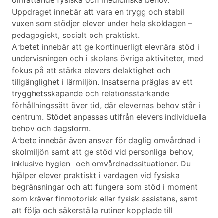
omfattande fysiska och medicinska behov.
Uppdraget innebär att vara en trygg och stabil
vuxen som stödjer elever under hela skoldagen –
pedagogiskt, socialt och praktiskt.
Arbetet innebär att ge kontinuerligt elevnära stöd i
undervisningen och i skolans övriga aktiviteter, med
fokus på att stärka elevers delaktighet och
tillgänglighet i lärmiljön. Insatserna präglas av ett
trygghetsskapande och relationsstärkande
förhållningssätt över tid, där elevernas behov står i
centrum. Stödet anpassas utifrån elevers individuella
behov och dagsform.
Arbete innebär även ansvar för daglig omvårdnad i
skolmiljön samt att ge stöd vid personliga behov,
inklusive hygien- och omvårdnadssituationer. Du
hjälper elever praktiskt i vardagen vid fysiska
begränsningar och att fungera som stöd i moment
som kräver finmotorisk eller fysisk assistans, samt
att följa och säkerställa rutiner kopplade till