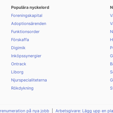
Populära nyckelord
N
Foreningskapital
V
Adoptionsärenden
V
Funktionsorder
N
Förskaffa
H
Digimik
P
Inköpssynergier
G
Ontrack
B
Liborg
S
Njurspecialiteterna
G
Rökdykning
S
renumeration på nya jobb
|
Arbetsgivare: Lägg upp en pl