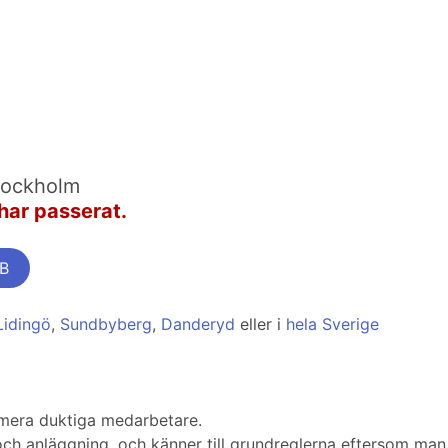
tockholm
har passerat.
AB
Lidingö
,
Sundbyberg
,
Danderyd
eller i
hela Sverige
 mera duktiga medarbetare.
ch anläggning, och känner till grundreglerna eftersom man