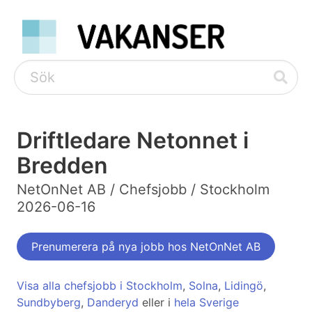
Driftledare Netonnet i
Bredden
NetOnNet AB / Chefsjobb / Stockholm
2026-06-16
Prenumerera på nya jobb hos NetOnNet AB
Visa alla chefsjobb i Stockholm
,
Solna
,
Lidingö
,
Sundbyberg
,
Danderyd
eller i
hela Sverige