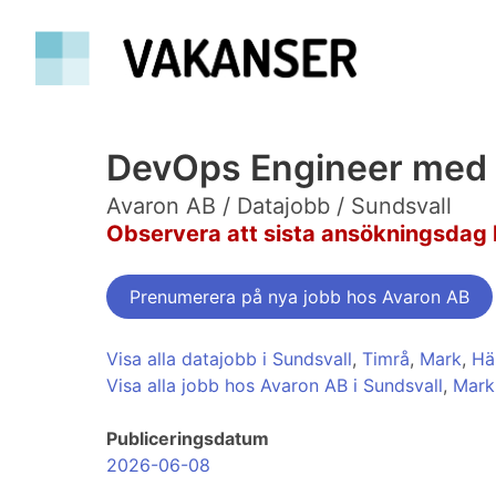
DevOps Engineer med 
Avaron AB / Datajobb / Sundsvall
Observera att sista ansökningsdag 
Prenumerera på nya jobb hos Avaron AB
Visa alla datajobb i Sundsvall
,
Timrå
,
Mark
,
Hä
Visa alla jobb hos Avaron AB i Sundsvall
,
Mark
Publiceringsdatum
2026-06-08