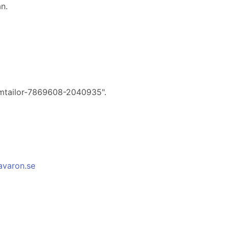
an.
eamtailor-7869608-2040935".
.avaron.se