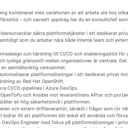
ing kombinerat med variationen av att arbeta ute hos olika ku
 affärsstöd – och oavsett uppdrag har du en konsultchef som 
vidareutvecklar säkra plattformstjänster i ett dedikerat priv
 samtidigt som du arbetar nära både interna team och extern 
rmsdesign och härdning till CI/CD och etableringsstöd för u
ch tydliga gränssnitt mellan organisationer är centrala. De
 en samhällsviktig verksamhet.
utomatiserar plattformslösningar i ett dedikerat privat mol
härdning av Red Hat OpenShift.
kra CI/CD-pipelines i Azure DevOps.
/OpenToFu och Ansible mot leverantörens API:er och portale
äller en hög säkerhetsnivå i plattformen.
en och extern driftleverantör, särskilt i frågor som rör nä
 bidrar till att plattformen blir enkel att använda och förval
DevOps Engineer med fokus på plattformslösningar i privat