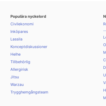
Populära nyckelord
N
Civilekonomi
R
...
Inköpares
L
Lassila
O
Konceptdiskussioner
M
Helhe
C
Tillbehörlig
D
Allergirisk
U
Jitsu
V
Warzau
H
Trygghemgångsteam
M