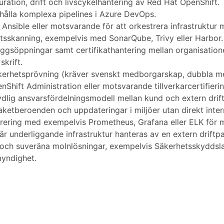
ration, drift och livscykelhantering av Red Hat OpenShift.
hålla komplexa pipelines i Azure DevOps.
ible eller motsvarande för att orkestrera infrastruktur mo
etsskanning, exempelvis med SonarQube, Trivy eller Harbor.
äggsöppningar samt certifikathantering mellan organisation
skrift.
äkerhetsprövning (kräver svenskt medborgarskap, dubbla 
Shift Administration eller motsvarande tillverkarcertifierin
tydlig ansvarsfördelningsmodell mellan kund och extern drift
paketberoenden och uppdateringar i miljöer utan direkt inte
orering med exempelvis Prometheus, Grafana eller ELK för m
där underliggande infrastruktur hanteras av en extern driftpa
och suveräna molnlösningar, exempelvis Säkerhetsskyddsla
myndighet.