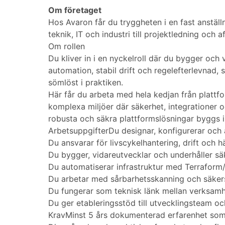
Om företaget
Hos Avaron får du tryggheten i en fast anställn
teknik, IT och industri till projektledning och
Om rollen
Du kliver in i en nyckelroll där du bygger och 
automation, stabil drift och regelefterlevnad,
sömlöst i praktiken.
Här får du arbeta med hela kedjan från plattfo
komplexa miljöer där säkerhet, integrationer o
robusta och säkra plattformslösningar byggs i
ArbetsuppgifterDu designar, konfigurerar och a
Du ansvarar för livscykelhantering, drift och 
Du bygger, vidareutvecklar och underhåller sä
Du automatiserar infrastruktur med Terraform
Du arbetar med sårbarhetsskanning och säkerst
Du fungerar som teknisk länk mellan verksamhet
Du ger etableringsstöd till utvecklingsteam och
KravMinst 5 års dokumenterad erfarenhet som 