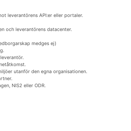
t leverantörens API:er eller portaler.
en och leverantörens datacenter.
medborgarskap medges ej)
g.
leverantör.
rnetåtkomst.
iljöer utanför den egna organisationen.
rtner.
gen, NIS2 eller ODR.