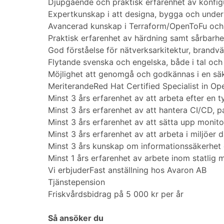
Djupgående och praktisk erfarenhet av konfigu
Expertkunskap i att designa, bygga och under
Avancerad kunskap i Terraform/OpenToFu och Ans
Praktisk erfarenhet av härdning samt sårbarh
God förståelse för nätverksarkitektur, brandv
Flytande svenska och engelska, både i tal och 
Möjlighet att genomgå och godkännas i en s
MeriterandeRed Hat Certified Specialist in Open
Minst 3 års erfarenhet av att arbeta efter en 
Minst 3 års erfarenhet av att hantera CI/CD, 
Minst 3 års erfarenhet av att sätta upp monit
Minst 3 års erfarenhet av att arbeta i miljöer 
Minst 3 års kunskap om informationssäkerhet 
Minst 1 års erfarenhet av arbete inom statlig 
Vi erbjuderFast anställning hos Avaron AB
Tjänstepension
Friskvårdsbidrag på 5 000 kr per år
Så ansöker du