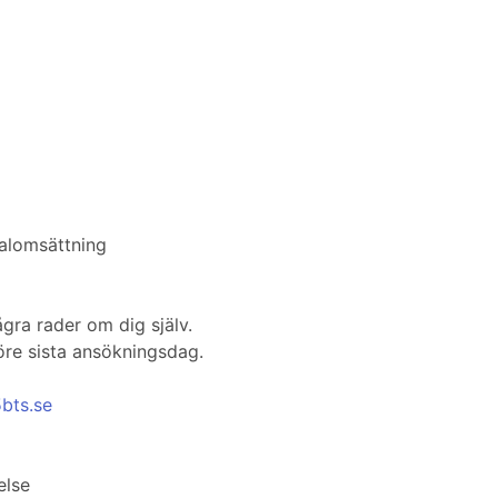
nalomsättning
ågra rader om dig själv.
före sista ansökningsdag.
bts.se
else