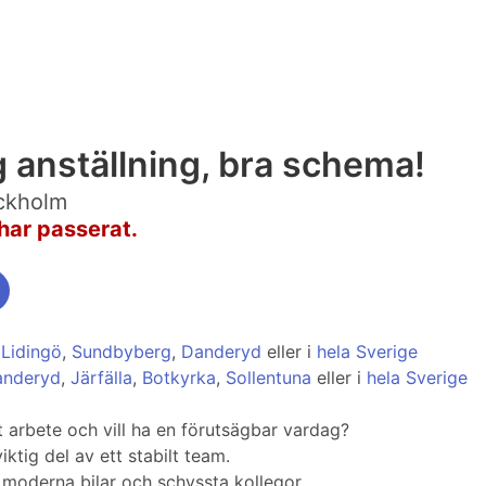
 anställning, bra schema!
ockholm
har passerat.
,
Lidingö
,
Sundbyberg
,
Danderyd
eller i
hela Sverige
anderyd
,
Järfälla
,
Botkyrka
,
Sollentuna
eller i
hela Sverige
gt arbete och vill ha en förutsägbar vardag?
iktig del av ett stabilt team.
, moderna bilar och schyssta kollegor.