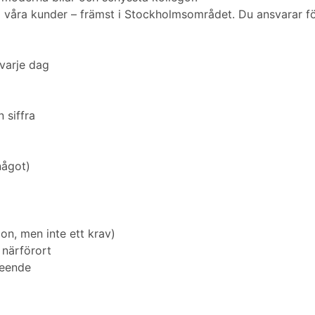
l våra kunder – främst i Stockholmsområdet. Du ansvarar för 
varje dag
 siffra
något)
on, men inte ett krav)
 närförort
leende