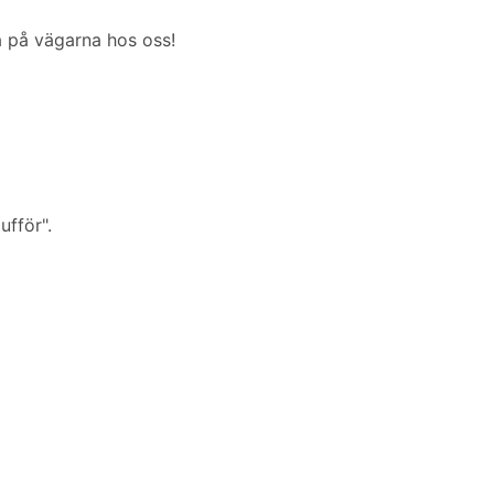
a på vägarna hos oss!
ufför".