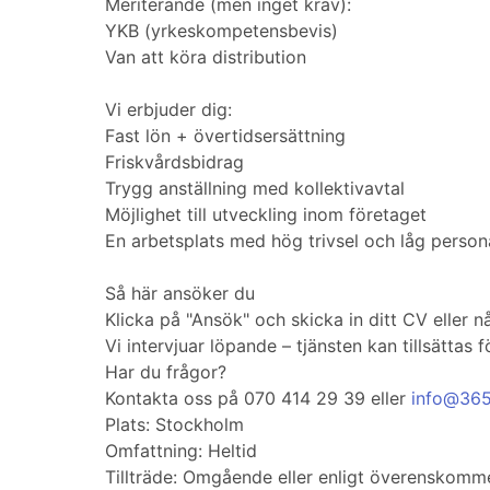
Meriterande (men inget krav):
YKB (yrkeskompetensbevis)
Van att köra distribution
Vi erbjuder dig:
Fast lön + övertidsersättning
Friskvårdsbidrag
Trygg anställning med kollektivavtal
Möjlighet till utveckling inom företaget
En arbetsplats med hög trivsel och låg perso
Så här ansöker du
Klicka på "Ansök" och skicka in ditt CV eller n
Vi intervjuar löpande – tjänsten kan tillsättas 
Har du frågor?
Kontakta oss på 070 414 29 39 eller
info@365
Plats: Stockholm
Omfattning: Heltid
Tillträde: Omgående eller enligt överenskomm