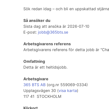
Sök redan idag – och bli en uppskattad stjärn
Så ansöker du
Sista dag att ansöka är 2026-07-10
E-post:
jobb@365bts.se
Arbetsgivarens referens
Arbetsgivarens referens för detta jobb är "Cha
Omfattning
Detta är ett heltidsjobb.
Arbetsgivare
365 BTS AB
(org.nr 559069-0334)
Upplagsvägen 30 (
visa karta
)
117 41 STOCKHOLM
Körkort