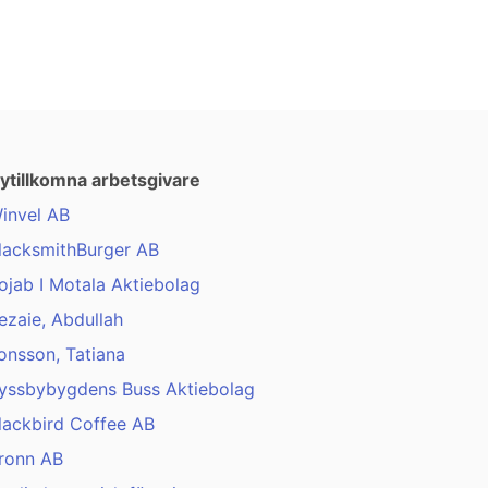
ytillkomna arbetsgivare
invel AB
lacksmithBurger AB
ojab I Motala Aktiebolag
ezaie, Abdullah
onsson, Tatiana
yssbybygdens Buss Aktiebolag
lackbird Coffee AB
ronn AB