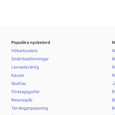
Populära nyckelord
N
Hökarbodens
W
Smärtbedömningar
B
Levnadsvänlig
R
Kausar
R
Skaftas
J
Företagsgolfer
R
Resursspår
B
Terränganpassning
B