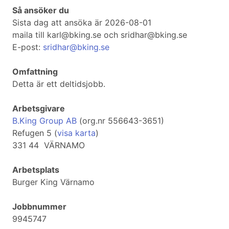
Så ansöker du
Sista dag att ansöka är 2026-08-01
maila till karl@bking.se och sridhar@bking.se
E-post:
sridhar@bking.se
Omfattning
Detta är ett deltidsjobb.
Arbetsgivare
B.King Group AB
(org.nr 556643-3651)
Refugen 5 (
visa karta
)
331 44 VÄRNAMO
Arbetsplats
Burger King Värnamo
Jobbnummer
9945747