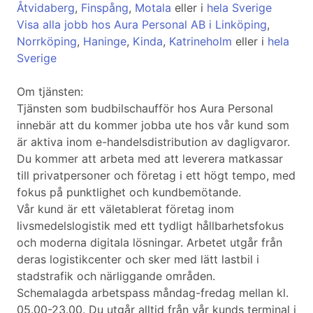
Åtvidaberg
,
Finspång
,
Motala
eller i
hela Sverige
Visa alla jobb hos Aura Personal AB i Linköping
,
Norrköping
,
Haninge
,
Kinda
,
Katrineholm
eller i
hela
Sverige
Om tjänsten:
Tjänsten som budbilschaufför hos Aura Personal
innebär att du kommer jobba ute hos vår kund som
är aktiva inom e-handelsdistribution av dagligvaror.
Du kommer att arbeta med att leverera matkassar
till privatpersoner och företag i ett högt tempo, med
fokus på punktlighet och kundbemötande.
Vår kund är ett väletablerat företag inom
livsmedelslogistik med ett tydligt hållbarhetsfokus
och moderna digitala lösningar. Arbetet utgår från
deras logistikcenter och sker med lätt lastbil i
stadstrafik och närliggande områden.
Schemalagda arbetspass måndag-fredag mellan kl.
05.00-23.00. Du utgår alltid från vår kunds terminal i